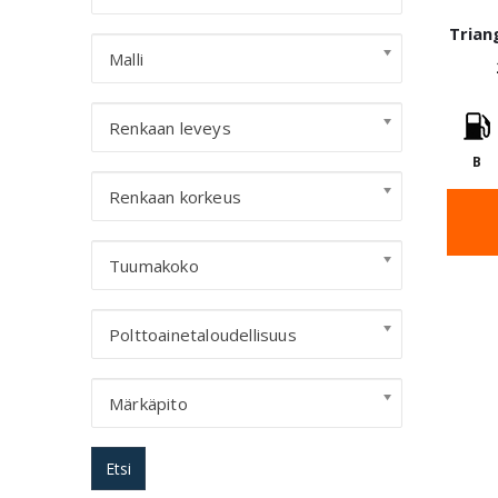
Trian
Malli
Renkaan leveys
B
Renkaan korkeus
Tuumakoko
Polttoainetaloudellisuus
Märkäpito
Etsi