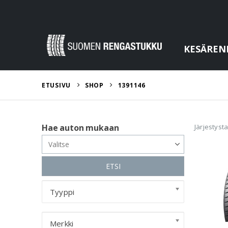
KESÄREN
ETUSIVU
SHOP
1391146
Järjestyst
Hae auton mukaan
ETSI
Tyyppi
Merkki