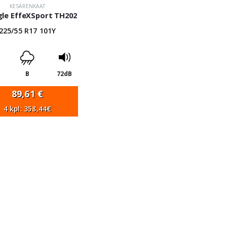
KESÄRENKAAT
gle EffeXSport TH202
225/55 R17 101Y
B
72dB
89,61
€
4 kpl: 358,44€