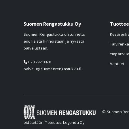
Suomen Rengastukku Oy
Tuottee
Suomen Rengastukku on tunnettu
Kesärenk
edullisista hinnoistaan ja hyvästä
Talvirenka
palvelustaan.
Ympärivuo
020 792 0820
Vanteet
palvelu@suomenrengastukku.fi
© Suomen Reng
pidätetään.
Toteutus: Legenda Oy