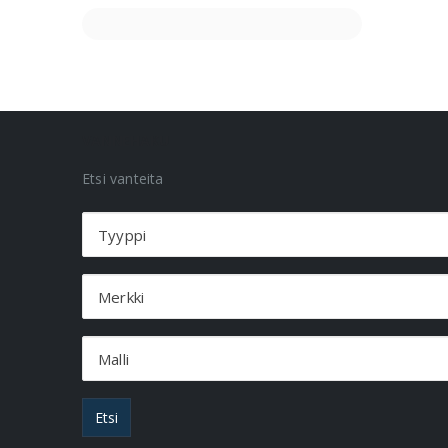
VANNEHAKU
Etsi vanteita
Tyyppi
Merkki
Malli
Etsi