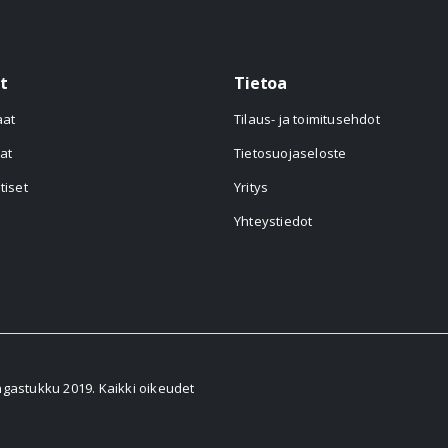
t
Tietoa
aat
Tilaus- ja toimitusehdot
at
Tietosuojaseloste
tiset
Yritys
Yhteystiedot
astukku 2019. Kaikki oikeudet