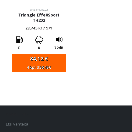
KESÄRENKAAT
Triangle EffeXSport
TH202
235/45 R17 97Y
C
A
72dB
84,12
€
4 kpl: 336,48€
VANNEHAKU
Etsi vanteita