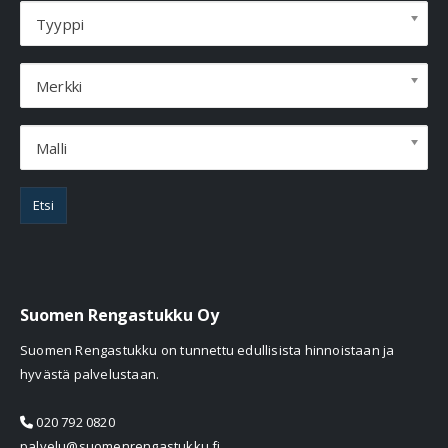
Tyyppi
Merkki
Malli
Etsi
Suomen Rengastukku Oy
Suomen Rengastukku on tunnettu edullisista hinnoistaan ja
hyvästä palvelustaan.
020 792 0820
palvelu@suomenrengastukku.fi