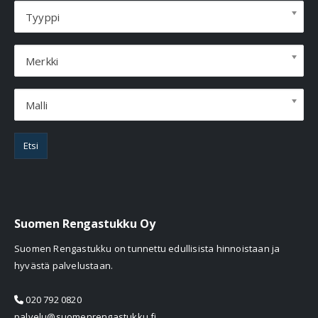
Tyyppi
Merkki
Malli
Etsi
Suomen Rengastukku Oy
Suomen Rengastukku on tunnettu edullisista hinnoistaan ja
hyvästä palvelustaan.
020 792 0820
palvelu@suomenrengastukku.fi