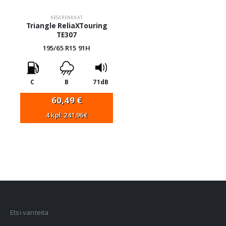
KESÄRENKAAT
Triangle ReliaXTouring
TE307
195/65 R15 91H
C
B
71dB
60,49
€
4 kpl: 241,96€
VANNEHAKU
Etsi vanteita