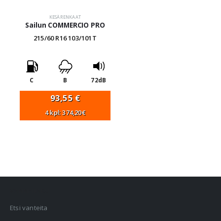
KESÄRENKAAT
Sailun COMMERCIO PRO
215/60 R16 103/101T
C
B
72dB
93,55
€
4 kpl: 374,20€
VANNEHAKU
Etsi vanteita