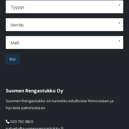
Tyyppi
Merkki
Malli
Etsi
Suomen Rengastukku Oy
Suomen Rengastukku on tunnettu edullisista hinnoistaan ja
hyvästä palvelustaan.
020 792 0820
palvelu@suomenrengastukku.fi