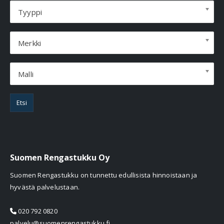
Tyyppi
Merkki
Malli
Etsi
Suomen Rengastukku Oy
Suomen Rengastukku on tunnettu edullisista hinnoistaan ja
hyvästä palvelustaan.
020 792 0820
palvelu@suomenrengastukku.fi