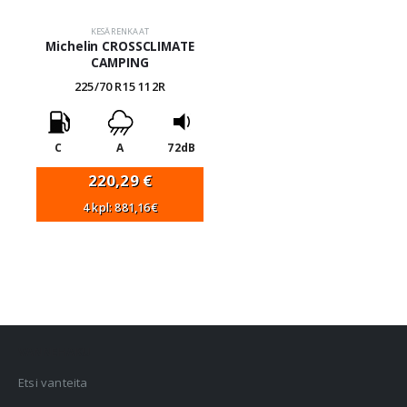
KESÄRENKAAT
Michelin CROSSCLIMATE
CAMPING
225/70 R15 112R
C
A
72dB
220,29
€
4 kpl: 881,16€
VANNEHAKU
Etsi vanteita