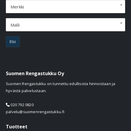
Merkki
Malli
Etsi
Suomen Rengastukku Oy
Suomen Rengastukku on tunnettu edullisista hinnoistaan ja
hyvästä palvelustaan.
020 792 0820
palvelu@suomenrengastukku.fi
Tuotteet