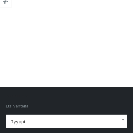
VANNEHAKU
Etsi vanteita
Tyyppi