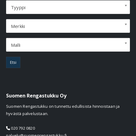
Tyyppi
Merkki
Malli
Etsi
Suomen Rengastukku Oy
Suomen Rengastukku on tunnettu edullisista hinnoistaan ja
hyvästä palvelustaan.
020 792 0820
palvelu@suomenrengastukku.fi