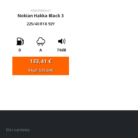
KESÄRENKAAT
Nokian Hakka Black 3
225/40 R18 92Y
D
A
70dB
133,41
€
4 kpl: 533,64€
VANNEHAKU
Etsi vanteita