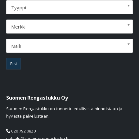
Tyyppi
Merkki
Malli
Etsi
Suomen Rengastukku Oy
Suomen Rengastukku on tunnettu edullisista hinnoistaan ja
hyvästä palvelustaan.
020 792 0820
palvelu@suomenrengastukku.fi