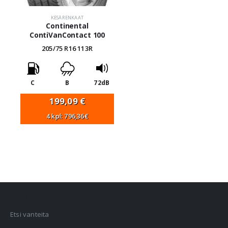
KESÄRENKAAT
Continental
ContiVanContact 100
205/75 R16 113R
C
B
72dB
199,09
€
4 kpl: 796,36€
VANNEHAKU
Etsi vanteita