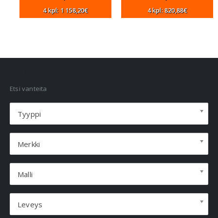
4 kpl: 1 158,20€
4 kpl: 820,88€
VANNEHAKU
Etsi vanteita
Tyyppi
Merkki
Malli
Leveys