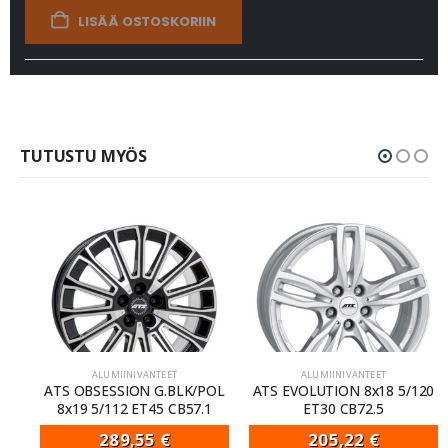
LISÄÄ OSTOSKORIIN
TUTUSTU MYÖS
ALUMIINIVANTEET
ALUMIINIVANTEET
ATS OBSESSION G.BLK/POL
ATS EVOLUTION 8x18 5/120
8x19 5/112 ET45 CB57.1
ET30 CB72.5
289,55
€
205,22
€