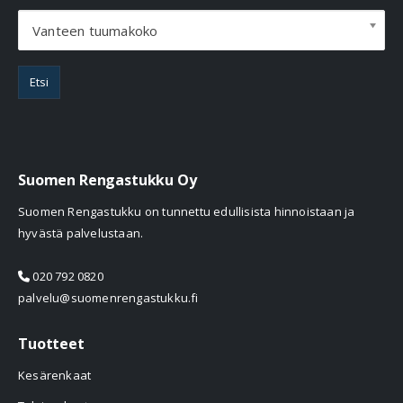
Vanteen tuumakoko
Etsi
Suomen Rengastukku Oy
Suomen Rengastukku on tunnettu edullisista hinnoistaan ja
hyvästä palvelustaan.
020 792 0820
palvelu@suomenrengastukku.fi
Tuotteet
Kesärenkaat