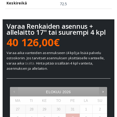
Keskireikä
72.5
Varaa Renkaiden asennus +
allelaitto 17" tai suurempi 4 kpl
40 126,00€
Varaa aika vanteiden asennukseen (4 kpl) ja lisää palvelu
ostoskoriin. Jos tarvitset asennuksen yksittäiselle vanteelle,
varaa aika
täältä.
Hinta pitää sisällään 4 kpl vanteita,
asennuksen ja allelaiton.
ELOKUU
2026
MA
TI
KE
TO
PE
LA
SU
27
28
29
30
31
1
2