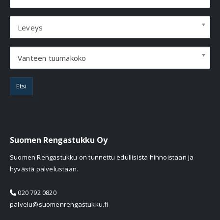
Leveys
Vanteen tuumakoko
Etsi
Suomen Rengastukku Oy
Suomen Rengastukku on tunnettu edullisista hinnoistaan ja
hyvästä palvelustaan.
020 792 0820
palvelu@suomenrengastukku.fi