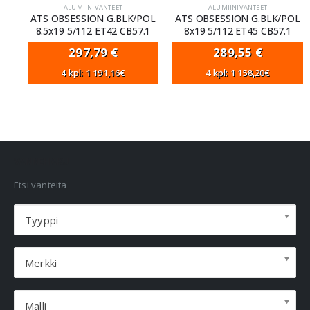
ALUMIINIVANTEET
ALUMIINIVANTEET
ATS OBSESSION G.BLK/POL
ATS OBSESSION G.BLK/POL
8.5x19 5/112 ET42 CB57.1
8x19 5/112 ET45 CB57.1
297,79
€
289,55
€
4 kpl: 1 191,16€
4 kpl: 1 158,20€
VANNEHAKU
Etsi vanteita
Tyyppi
Merkki
Malli