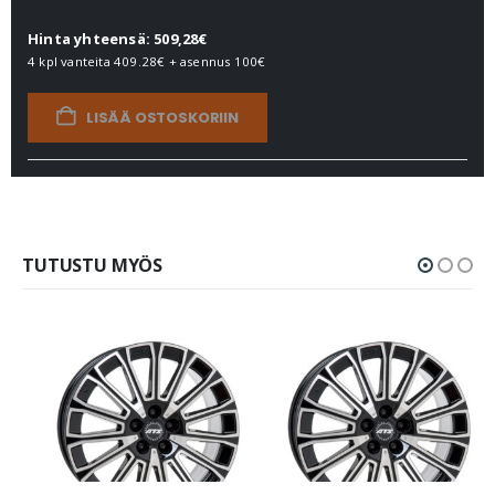
Hinta yhteensä: 509,28€
4 kpl vanteita
409.28€
+ asennus
100€
LISÄÄ OSTOSKORIIN
TUTUSTU MYÖS