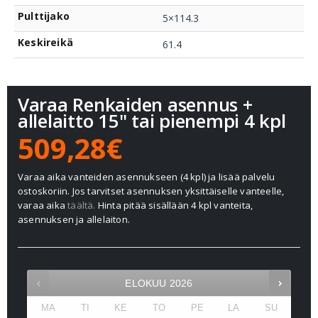
Pulttijako
5×114.3
Keskireikä
61.4
Varaa Renkaiden asennus +
allelaitto 15" tai pienempi 4 kpl
509,28€
Varaa aika vanteiden asennukseen (4 kpl) ja lisää palvelu
ostoskoriin. Jos tarvitset asennuksen yksittäiselle vanteelle,
varaa aika
täältä.
Hinta pitää sisällään 4 kpl vanteita,
asennuksen ja allelaiton.
ELOKUU
2026
MA
TI
KE
TO
PE
LA
SU