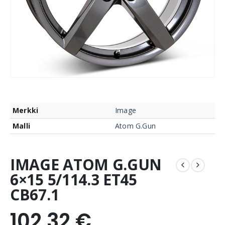
Merkki
Image
Malli
Atom G.Gun
IMAGE ATOM G.GUN
6×15 5/114.3 ET45
CB67.1
102,32
€