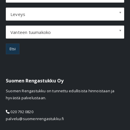
Leveys
Vanteen tuumakoko
Etsi
Suomen Rengastukku Oy
Suomen Rengastukku on tunnettu edullisista hinnoistaan ja
hyvästä palvelustaan.
020 792 0820
palvelu@suomenrengastukku.fi