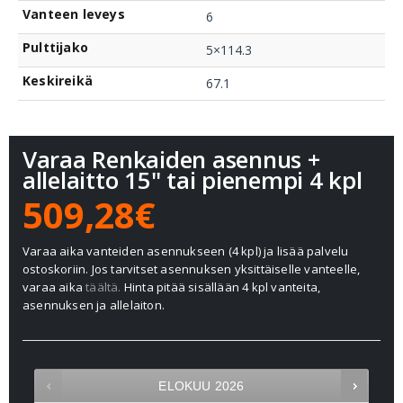
Vanteen leveys
6
Pulttijako
5×114.3
Keskireikä
67.1
Varaa Renkaiden asennus +
allelaitto 15" tai pienempi 4 kpl
509,28€
Varaa aika vanteiden asennukseen (4 kpl) ja lisää palvelu
ostoskoriin. Jos tarvitset asennuksen yksittäiselle vanteelle,
varaa aika
täältä.
Hinta pitää sisällään 4 kpl vanteita,
asennuksen ja allelaiton.
ELOKUU
2026