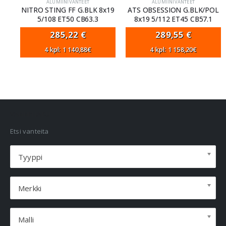
ALUMIINIVANTEET
ALUMIINIVANTEET
NITRO STING FF G.BLK 8x19
ATS OBSESSION G.BLK/POL
5/108 ET50 CB63.3
8x19 5/112 ET45 CB57.1
285,22
€
289,55
€
4 kpl: 1 140,88€
4 kpl: 1 158,20€
VANNEHAKU
Etsi vanteita
Tyyppi
Merkki
Malli