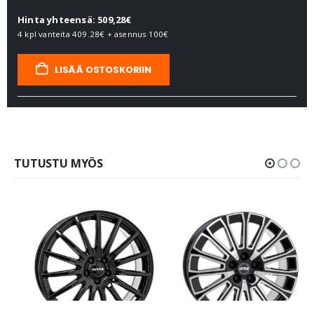
Hinta yhteensä: 509,28€
4 kpl vanteita
409.28€
+ asennus
100€
LISÄÄ OSTOSKORIIN
TUTUSTU MYÖS