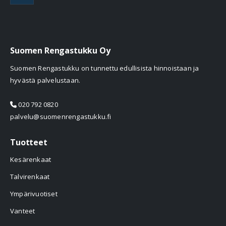
Suomen Rengastukku Oy
Suomen Rengastukku on tunnettu edullisista hinnoistaan ja
hyvästä palvelustaan.
020 792 0820
palvelu@suomenrengastukku.fi
Tuotteet
Kesärenkaat
Talvirenkaat
Ympärivuotiset
Vanteet