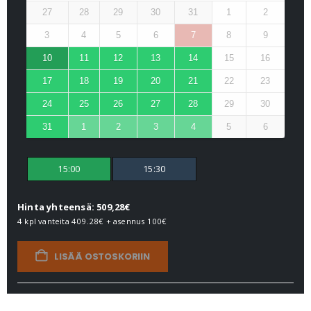
27
28
29
30
31
1
2
3
4
5
6
7
8
9
10
11
12
13
14
15
16
17
18
19
20
21
22
23
24
25
26
27
28
29
30
31
1
2
3
4
5
6
15:00
15:30
Hinta yhteensä: 509,28€
4 kpl vanteita
409.28€
+ asennus
100€
LISÄÄ OSTOSKORIIN