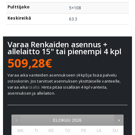
Pulttijako
5×108
Keskireikä
63.3
Varaa Renkaiden asennus +
allelaitto 15" tai pienempi 4 kpl
509,28€
Varaa aika vanteiden asennukseen (4 kpl) ja lisää palvelu
ostoskoriin. Jos tarvitset asennuksen yksittäiselle vanteelle,
varaa aika
täältä.
Hinta pitää sisällään 4 kpl vanteita,
asennuksen ja allelaiton.
ELOKUU
2026
MA
TI
KE
TO
PE
LA
SU