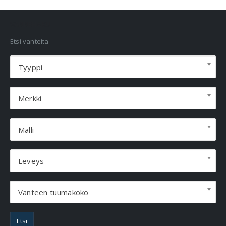
VANNEHAKU
Etsi vanteita
Tyyppi
Merkki
Malli
Leveys
Vanteen tuumakoko
Etsi