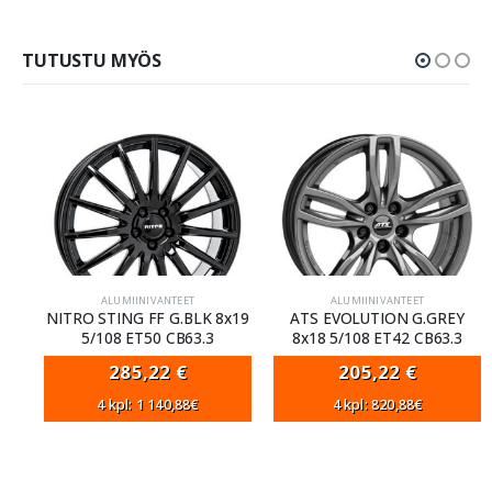
TUTUSTU MYÖS
ALUMIINIVANTEET
ALUMIINIVANTEET
NITRO STING FF G.BLK 8x19
ATS EVOLUTION G.GREY
5/108 ET50 CB63.3
8x18 5/108 ET42 CB63.3
285,22
€
205,22
€
4 kpl: 1 140,88€
4 kpl: 820,88€