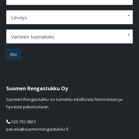
Leveys
Vanteen tuumakoko
Etsi
Suomen Rengastukku Oy
Suomen Rengastukku on tunnettu edullisista hinnoistaan ja
hyvästä palvelustaan.
020 792 0820
palvelu@suomenrengastukku.fi