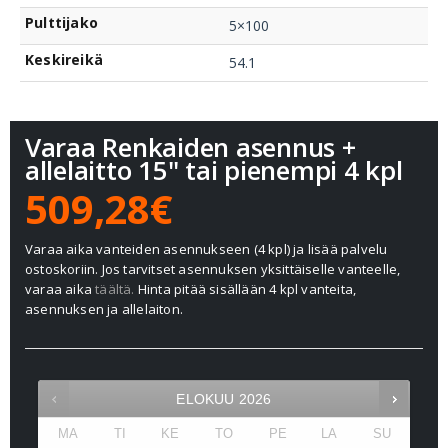
Pulttijako
5×100
Keskireikä
54.1
Varaa Renkaiden asennus +
allelaitto 15" tai pienempi 4 kpl
509,28€
Varaa aika vanteiden asennukseen (4 kpl) ja lisää palvelu
ostoskoriin. Jos tarvitset asennuksen yksittäiselle vanteelle,
varaa aika
täältä.
Hinta pitää sisällään 4 kpl vanteita,
asennuksen ja allelaiton.
ELOKUU
2026
MA
TI
KE
TO
PE
LA
SU