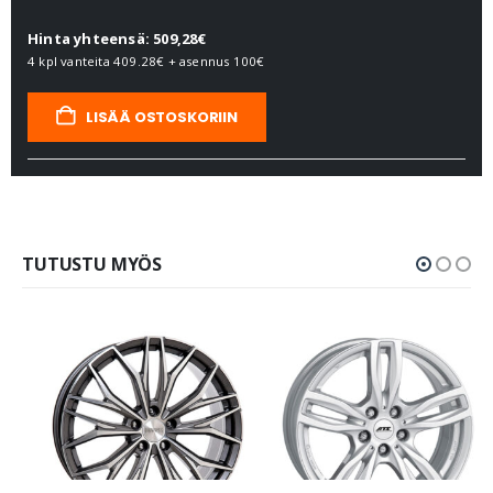
Hinta yhteensä: 509,28€
4 kpl vanteita
409.28€
+ asennus
100€
LISÄÄ OSTOSKORIIN
TUTUSTU MYÖS