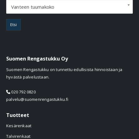
Vanteen tuumakoko
Etsi
Suomen Rengastukku Oy
Suomen Rengastukku on tunnettu edullisista hinnoistaan ja
hyvästä palvelustaan.
020 792 0820
palvelu@suomenrengastukku.fi
Tuotteet
Kesärenkaat
Talvirenkaat