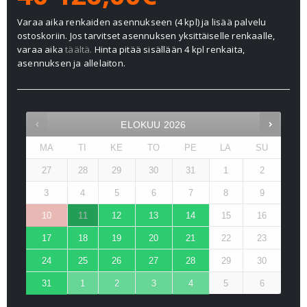
Varaa aika renkaiden asennukseen (4 kpl) ja lisää palvelu
ostoskoriin. Jos tarvitset asennuksen yksittäiselle renkaalle,
varaa aika
täältä.
Hinta pitää sisällään 4 kpl renkaita,
asennuksen ja allelaiton.
ELOKUU
2026
MA
TI
KE
TO
PE
LA
SU
27
28
29
30
31
1
2
3
4
5
6
7
8
9
10
11
12
13
14
15
16
17
18
19
20
21
22
23
24
25
26
27
28
29
30
31
1
2
3
4
5
6