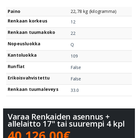
Paino
22,78 kg (kilogramma)
Renkaan korkeus
12
Renkaan tuumakoko
22
Nopeusluokka
Q
Kantoluokka
109
Runflat
False
Erikoisvahvistettu
False
Renkaan tuumaleveys
33.0
Varaa Renkaiden asennus +
allelaitto 17" tai suurempi 4 kpl
40 126,00€