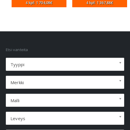
4 kpl: 1 704,08€
4 kpl: 1 367,88€
VANNEHAKU
Etsi vanteita
Tyyppi
Merkki
Malli
Leveys