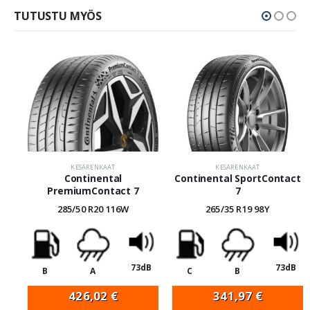
TUTUSTU MYÖS
KESÄRENKAAT
KESÄRENKAAT
Continental
Continental SportContact
PremiumContact 7
7
285/50 R20 116W
265/35 R19 98Y
73dB
73dB
B
A
C
B
426,02
€
341,97
€