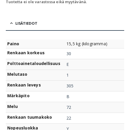
Tuotetta ei ole varastossa eikä myytävänä.
LISÄTIEDOT
Paino
15,5 kg (kilogramma)
Renkaan korkeus
30
Polttoainetaloudellisuus
E
Melutaso
1
Renkaan leveys
305
Märkäpito
B
Melu
72
Renkaan tuumakoko
22
Nopeusluokka
Y