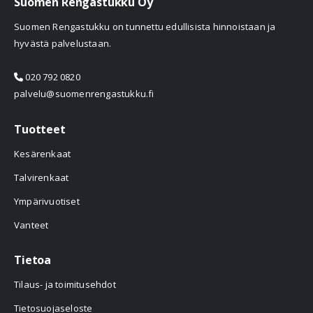
Suomen Rengastukku Oy
Suomen Rengastukku on tunnettu edullisista hinnoistaan ja
hyvästä palvelustaan.
020 792 0820
palvelu@suomenrengastukku.fi
Tuotteet
Kesärenkaat
Talvirenkaat
Ympärivuotiset
Vanteet
Tietoa
Tilaus- ja toimitusehdot
Tietosuojaseloste