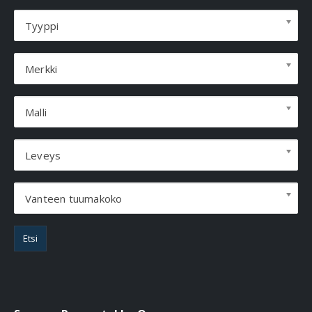
Tyyppi
Merkki
Malli
Leveys
Vanteen tuumakoko
Etsi