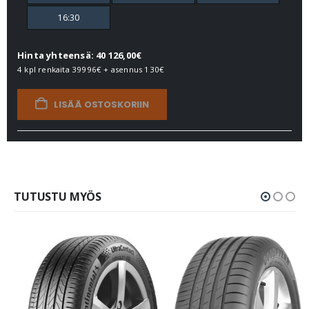
16:30
Hinta yhteensä: 40 126,00€
4 kpl renkaita
39996€
+ asennus
130€
LISÄÄ OSTOSKORIIN
TUTUSTU MYÖS