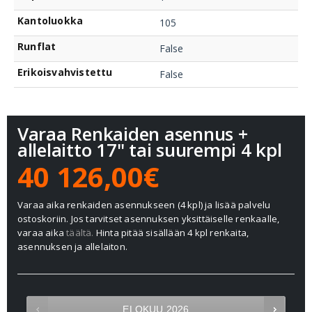
Kantoluokka
105
Runflat
False
Erikoisvahvistettu
False
Varaa Renkaiden asennus +
allelaitto 17" tai suurempi 4 kpl
40 126,00€
Varaa aika renkaiden asennukseen (4 kpl) ja lisää palvelu
ostoskoriin. Jos tarvitset asennuksen yksittäiselle renkaalle,
varaa aika
täältä.
Hinta pitää sisällään 4 kpl renkaita,
asennuksen ja allelaiton.
ELOKUU
2026