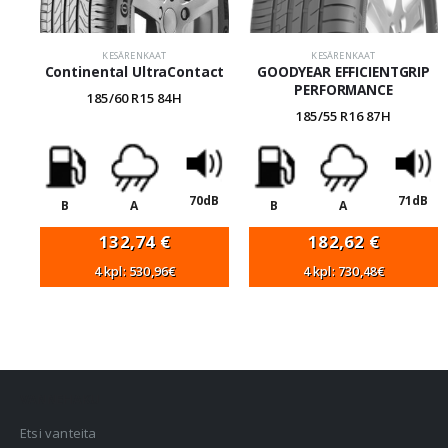
KESÄRENKAAT
KESÄRENKAAT
Continental UltraContact
GOODYEAR EFFICIENTGRIP
PERFORMANCE
185/60 R15 84H
185/55 R16 87H
70dB
71dB
B
A
B
A
132,74
€
182,62
€
4 kpl: 530,96€
4 kpl: 730,48€
VANNEHAKU
Etsi vanteita