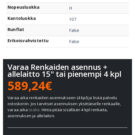
Nopeusluokka
H
Kantoluokka
107
Runflat
False
Erikoisvahvistettu
False
Varaa Renkaiden asennus +
allelaitto 15" tai pienempi 4 kpl
589,24€
Varaa aika renkaiden asennukseen (4 kpl) ja lisää palvelu
ostoskoriin. Jos tarvitset asennuksen yksittäiselle renkaalle,
varaa aika
täältä.
Hinta pitää sisällään 4 kpl renkaita,
asennuksen ja allelaiton.