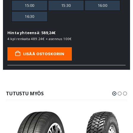
15:00
15:30
16:00
16:30
Hinta yhteensä: 589,24€
4 kpl renkaita
489.24€
+ asennus
100€
LISÄÄ OSTOSKORIIN
TUTUSTU MYÖS