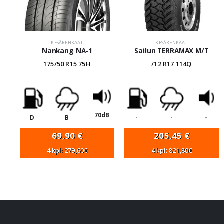
KESÄRENKAAT
KESÄRENKAAT
Nankang NA-1
Sailun TERRAMAX M/T
175/50 R15 75H
/12 R17 114Q
70dB
D
B
-
-
-
69,90
€
205,45
€
4 kpl: 279,60€
4 kpl: 821,80€
VANNEHAKU