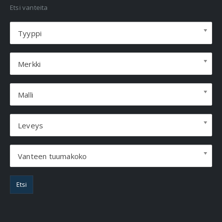
Etsi vanteita
Tyyppi
Merkki
Malli
Leveys
Vanteen tuumakoko
Etsi