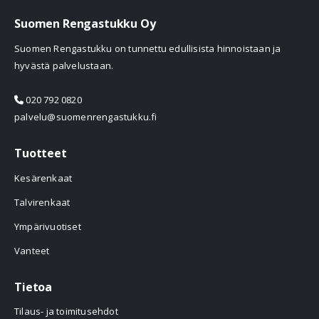
Suomen Rengastukku Oy
Suomen Rengastukku on tunnettu edullisista hinnoistaan ja
hyvästä palvelustaan.
020 792 0820
palvelu@suomenrengastukku.fi
Tuotteet
Kesärenkaat
Talvirenkaat
Ympärivuotiset
Vanteet
Tietoa
Tilaus- ja toimitusehdot