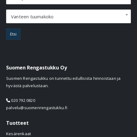
Vanteen tuumakoko
Etsi
Suomen Rengastukku Oy
Suomen Rengastukku on tunnettu edullisista hinnoistaan ja
hyvästä palvelustaan.
020 792 0820
palvelu@suomenrengastukku.fi
Tuotteet
Kesärenkaat