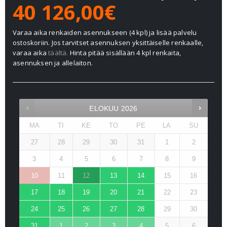
40 126,00€
Varaa aika renkaiden asennukseen (4 kpl) ja lisää palvelu
ostoskoriin. Jos tarvitset asennuksen yksittäiselle renkaalle,
varaa aika
täältä.
Hinta pitää sisällään 4 kpl renkaita,
asennuksen ja allelaiton.
ELOKUU
2026
MA
TI
KE
TO
PE
LA
SU
27
28
29
30
31
1
2
3
4
5
6
7
8
9
10
11
12
13
14
15
16
17
18
19
20
21
22
23
24
25
26
27
28
29
30
31
1
2
3
4
5
6