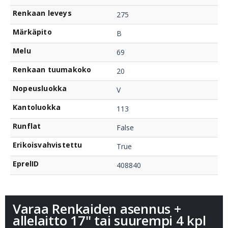
Renkaan leveys
275
Märkäpito
B
Melu
69
Renkaan tuumakoko
20
Nopeusluokka
V
Kantoluokka
113
Runflat
False
Erikoisvahvistettu
True
EprelID
408840
Varaa Renkaiden asennus +
allelaitto 17" tai suurempi 4 kpl