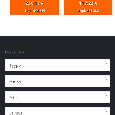
236,17
€
117,22
€
4 kpl: 944,68€
4 kpl: 468,88€
VANNEHAKU
Etsi vanteita
Tyyppi
Merkki
Malli
Leveys