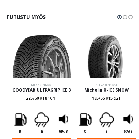
TUTUSTU MYÖS
KITKARENKAAT
KITKARENKAAT
GOODYEAR ULTRAGRIP ICE 3
Michelin X-ICE SNOW
225/60 R18 104T
185/65 R15 92T
B
E
69dB
C
E
67dB