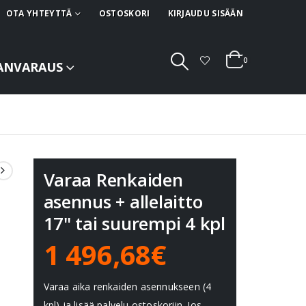
OTA YHTEYTTÄ
OSTOSKORI
KIRJAUDU SISÄÄN
0
ANVARAUS
Varaa Renkaiden
asennus + allelaitto
17" tai suurempi 4 kpl
1 496,68€
Varaa aika renkaiden asennukseen (4
kpl) ja lisää palvelu ostoskoriin. Jos