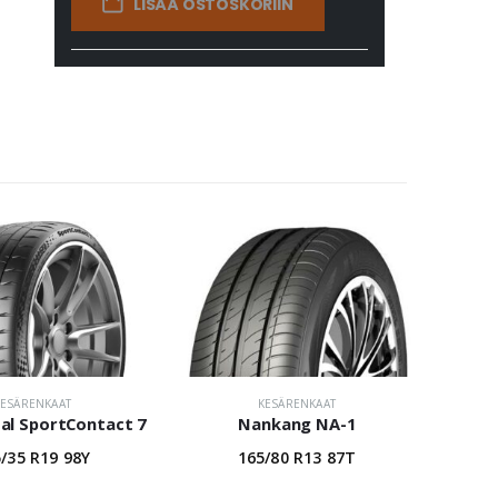
LISÄÄ OSTOSKORIIN
KESÄRENKAAT
KESÄRENKAAT
al SportContact 7
Nankang NA-1
/35 R19 98Y
165/80 R13 87T