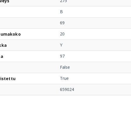
275
veys
B
69
20
uumakoko
Y
kka
97
ka
False
True
istettu
659024