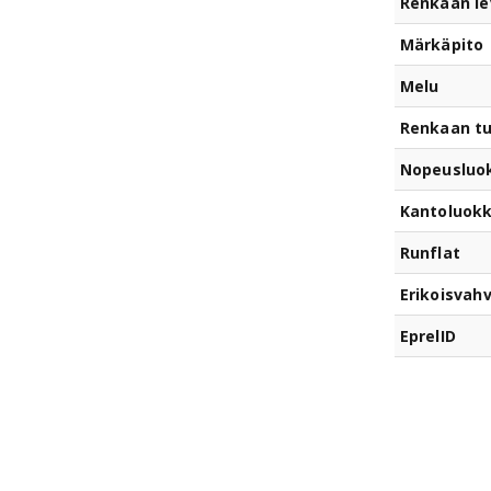
Renkaan le
Märkäpito
Melu
Renkaan t
Nopeusluo
Kantoluok
Runflat
Erikoisvahv
EprelID