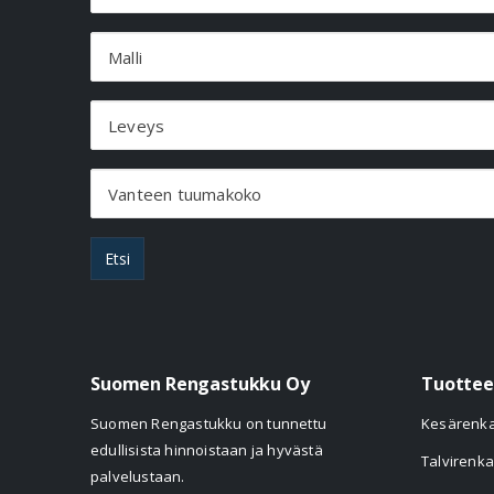
Malli
Leveys
Vanteen tuumakoko
Etsi
Suomen Rengastukku Oy
Tuottee
Suomen Rengastukku on tunnettu
Kesärenk
edullisista hinnoistaan ja hyvästä
Talvirenka
palvelustaan.