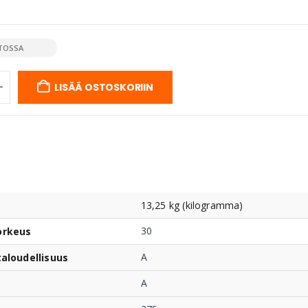
TOSSA
LISÄÄ OSTOSKORIIN
13,25 kg (kilogramma)
30
orkeus
A
taloudellisuus
A