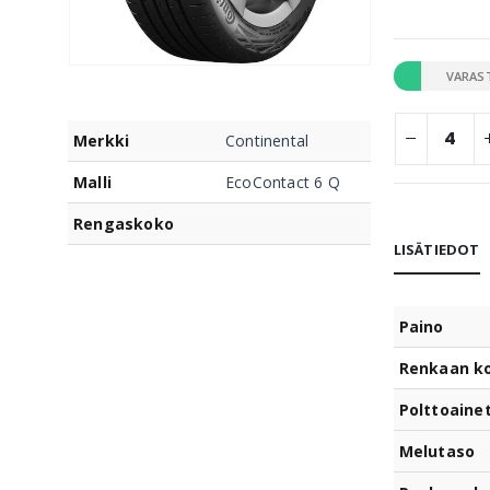
VARAS
Merkki
Continental
Malli
EcoContact 6 Q
Rengaskoko
LISÄTIEDOT
Paino
Renkaan k
Polttoaine
Melutaso