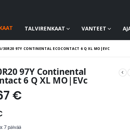
KAAT
TALVIRENKAAT
VANTEET
AJ
5/30R20 97Y CONTINENTAL ECOCONTACT 6 Q XL MO|EVC
0R20 97Y Continental
ntact 6 Q XL MO|EVc
67
€
€
: 7 päivää