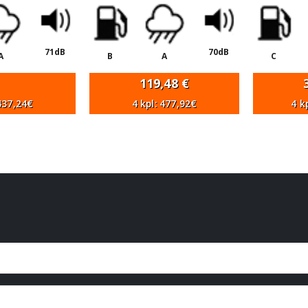
71dB
70dB
A
B
A
C
119,48
€
 437,24€
4 kpl: 477,92€
4 k