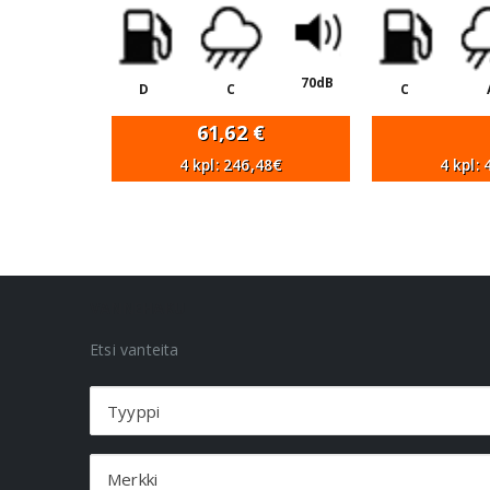
70dB
D
C
C
61,62
€
4 kpl: 246,48€
4 kpl:
VANNEHAKU
Etsi vanteita
Tyyppi
Merkki