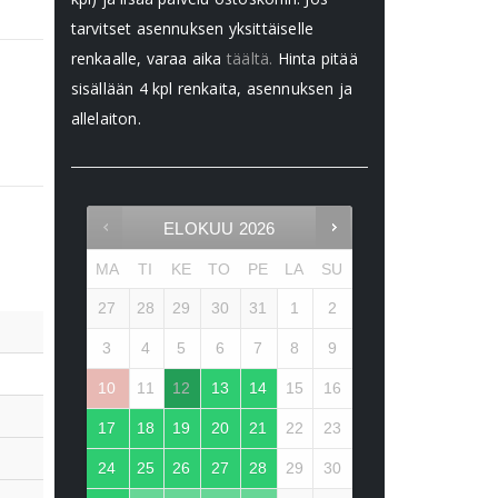
tarvitset asennuksen yksittäiselle
renkaalle, varaa aika
täältä.
Hinta pitää
sisällään 4 kpl renkaita, asennuksen ja
allelaiton.
ELOKUU
2026
MA
TI
KE
TO
PE
LA
SU
27
28
29
30
31
1
2
3
4
5
6
7
8
9
10
11
12
13
14
15
16
17
18
19
20
21
22
23
24
25
26
27
28
29
30