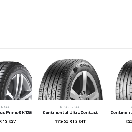
ENKAAT
KESÄRENKAAT
us Prime3 K125
Continental UltraContact
Continent
 R15 86V
175/65 R15 84T
265