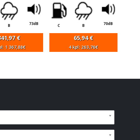
73dB
70dB
B
C
B
341,97
€
65,94
€
pl: 1 367,88€
4 kpl: 263,76€