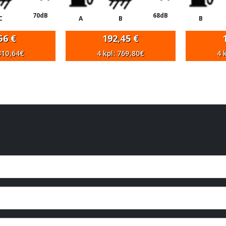
70dB
68dB
C
A
B
B
,66
€
192,45
€
 310,64€
4 kpl: 769,80€
4 