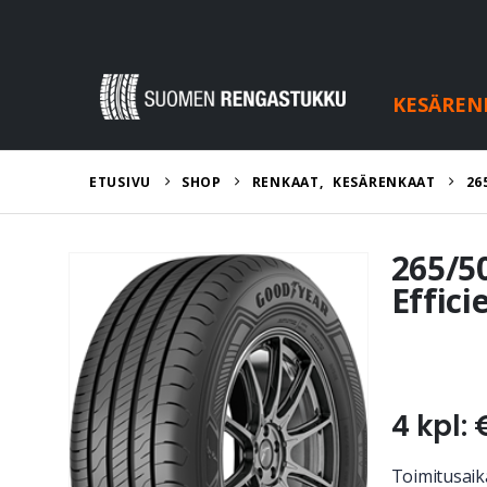
KESÄREN
ETUSIVU
SHOP
RENKAAT
,
KESÄRENKAAT
26
265/5
Effici
4 kpl: 
Toimitusaika