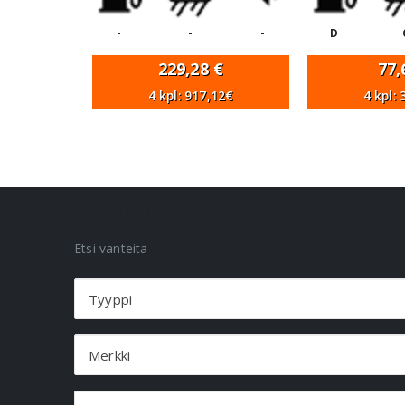
-
-
-
D
229,28
€
77
4 kpl: 917,12€
4 kpl:
VANNEHAKU
Etsi vanteita
Tyyppi
Merkki