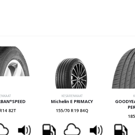
ENKAAT
KESÄRENKAAT
URBAN*SPEED
Michelin E PRIMACY
GOODYEA
PE
 R14 82T
155/70 R19 84Q
185