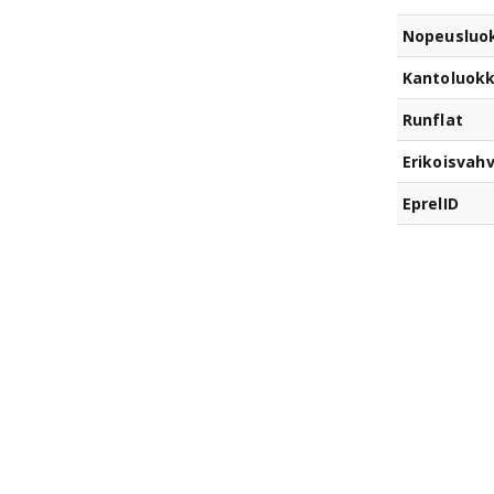
Nopeusluo
Kantoluok
Runflat
Erikoisvahv
EprelID