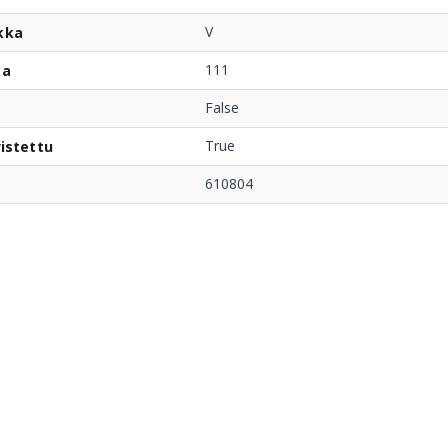
V
kka
111
ka
False
True
istettu
610804