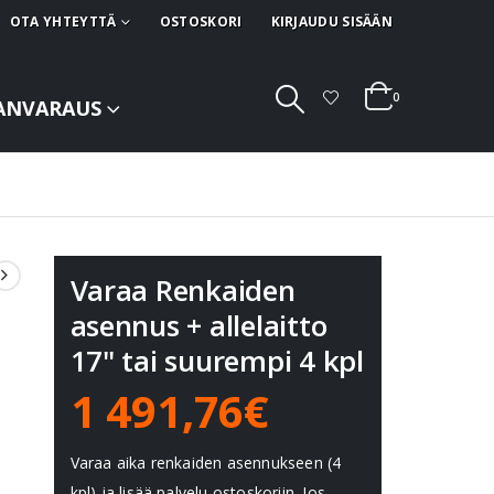
OTA YHTEYTTÄ
OSTOSKORI
KIRJAUDU SISÄÄN
0
ANVARAUS
Varaa Renkaiden
asennus + allelaitto
17" tai suurempi 4 kpl
1 491,76€
Varaa aika renkaiden asennukseen (4
kpl) ja lisää palvelu ostoskoriin. Jos