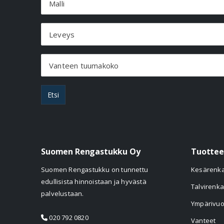
Malli
Leveys
Vanteen tuumakoko
Etsi
Suomen Rengastukku Oy
Tuottee
Suomen Rengastukku on tunnettu
Kesärenk
edullisista hinnoistaan ja hyvästä
Talvirenka
palvelustaan.
Ympärivuo
020 792 0820
Vanteet