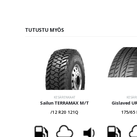
TUTUSTU MYÖS
KESÄRENKAAT
KESÄR
Sailun TERRAMAX M/T
Gislaved 
/12 R20 121Q
175/65