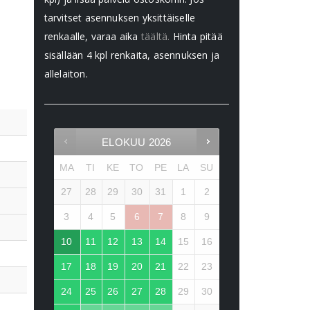
tarvitset asennuksen yksittäiselle
renkaalle, varaa aika
täältä.
Hinta pitää
sisällään 4 kpl renkaita, asennuksen ja
allelaiton.
ELOKUU
2026
MA
TI
KE
TO
PE
LA
SU
27
28
29
30
31
1
2
3
4
5
6
7
8
9
10
11
12
13
14
15
16
17
18
19
20
21
22
23
24
25
26
27
28
29
30