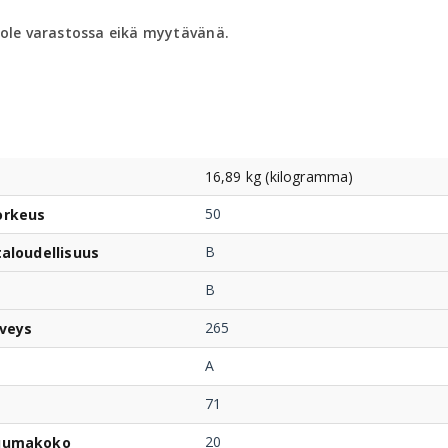
 ole varastossa eikä myytävänä.
16,89 kg (kilogramma)
50
orkeus
B
taloudellisuus
B
265
veys
A
71
20
uumakoko