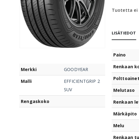
Tuotetta ei
LISÄTIEDOT
Paino
Renkaan k
Merkki
GOODYEAR
Polttoaine
Malli
EFFICIENTGRIP 2
SUV
Melutaso
Rengaskoko
Renkaan le
Märkäpito
Melu
Renkaan t