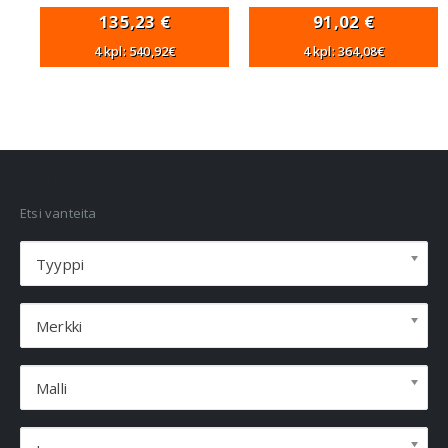
135,23
€
91,02
€
4 kpl: 540,92€
4 kpl: 364,08€
VANNEHAKU
Etsi vanteita
Tyyppi
Merkki
Malli