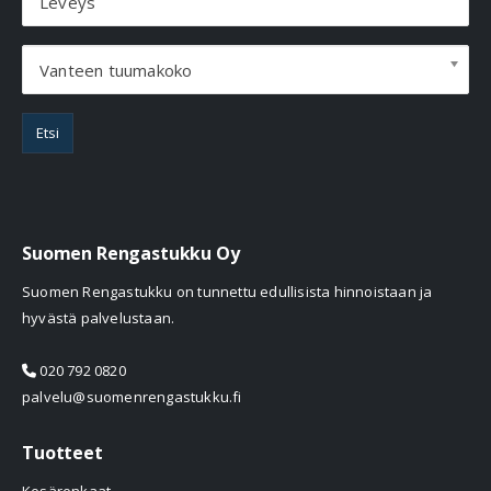
Leveys
Vanteen tuumakoko
Etsi
Suomen Rengastukku Oy
Suomen Rengastukku on tunnettu edullisista hinnoistaan ja
hyvästä palvelustaan.
020 792 0820
palvelu@suomenrengastukku.fi
Tuotteet
Kesärenkaat