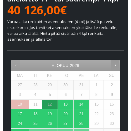
40 126,00€
Varaa aika renkaiden asennukseen (4 kpl) ja lisää palvelu
ostoskoriin. Jos tarvitset asennuksen yksittäiselle renkaalle,
varaa aika
täältä.
Hinta pitää sisällään 4 kpl renkaita,
asennuksen ja allelaiton.
ELOKUU
2026
MA
TI
KE
TO
PE
LA
SU
27
28
29
30
31
1
2
3
4
5
6
7
8
9
10
11
12
13
14
15
16
17
18
19
20
21
22
23
24
25
26
27
28
29
30