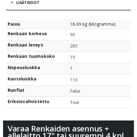
LISÄTIEDOT
Paino
16,69 kg (kilogramma)
Renkaan korkeus
50
Renkaan leveys
265
Renkaan tuumakoko
19
Nopeusluokka
T
Kantoluokka
110
Runflat
False
Erikoisvahvistettu
True
Varaa Renkaiden asennus +
allelaitto 17" tai suurempi 4 kpl