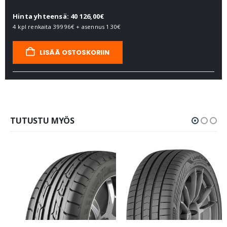
Hinta yhteensä: 40 126,00€
4 kpl renkaita
39996€
+ asennus
130€
LISÄÄ OSTOSKORIIN
TUTUSTU MYÖS