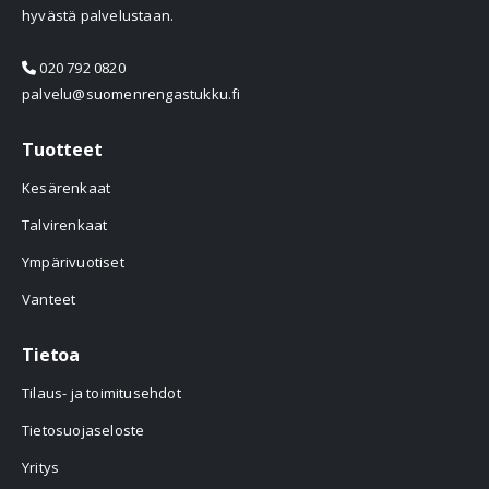
hyvästä palvelustaan.
020 792 0820
palvelu@suomenrengastukku.fi
Tuotteet
Kesärenkaat
Talvirenkaat
Ympärivuotiset
Vanteet
Tietoa
Tilaus- ja toimitusehdot
Tietosuojaseloste
Yritys