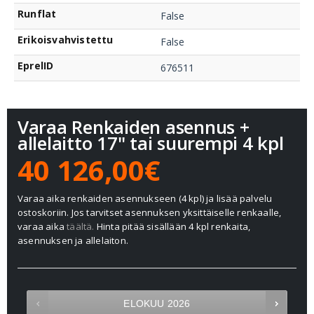
Runflat
False
Erikoisvahvistettu
False
EprelID
676511
Varaa Renkaiden asennus +
allelaitto 17" tai suurempi 4 kpl
40 126,00€
Varaa aika renkaiden asennukseen (4 kpl) ja lisää palvelu
ostoskoriin. Jos tarvitset asennuksen yksittäiselle renkaalle,
varaa aika
täältä.
Hinta pitää sisällään 4 kpl renkaita,
asennuksen ja allelaiton.
ELOKUU
2026