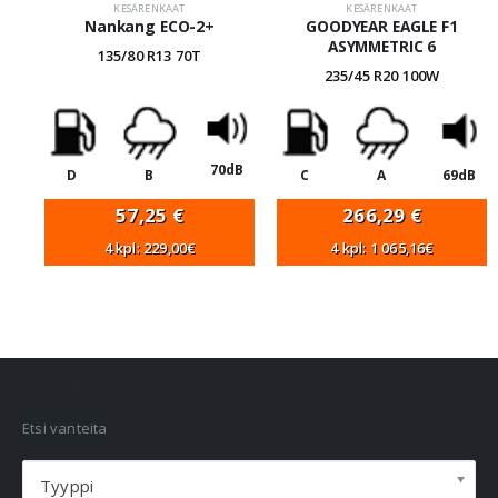
KESÄRENKAAT
KESÄRENKAAT
Nankang ECO-2+
GOODYEAR EAGLE F1
ASYMMETRIC 6
135/80 R13 70T
235/45 R20 100W
70dB
D
B
C
A
69dB
57,25
€
266,29
€
4 kpl: 229,00€
4 kpl: 1 065,16€
VANNEHAKU
Etsi vanteita
Tyyppi