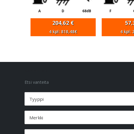
A
D
68dB
F
204,62
€
57
4 kpl: 818,48€
4 kpl:
VANNEHAKU
Etsi vanteita
Tyyppi
Merkki