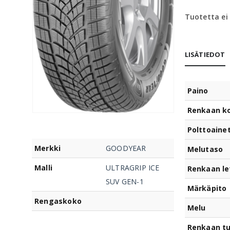
Tuotetta ei
LISÄTIEDOT
Paino
Renkaan k
Polttoaine
Merkki
GOODYEAR
Melutaso
Malli
ULTRAGRIP ICE
Renkaan le
SUV GEN-1
Märkäpito
Rengaskoko
Melu
Renkaan t