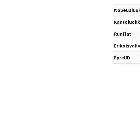
Nopeusluo
Kantoluok
Runflat
Erikoisvahv
EprelID