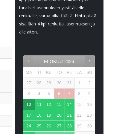
tarvitset asennuksen yksittäiselle
renkaalle, varaa aika
täältä.
Hinta pitää
sisällään 4 kpl renkaita, asennuksen ja
allelaiton.
ELOKUU
2026
MA
TI
KE
TO
PE
LA
SU
27
28
29
30
31
1
2
3
4
5
6
7
8
9
10
11
12
13
14
15
16
17
18
19
20
21
22
23
24
25
26
27
28
29
30