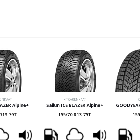
RENKAAT
KITKARENKAAT
K
LAZER Alpine+
Sailun ICE BLAZER Alpine+
GOODYEAR 
 R13 79T
155/70 R13 75T
155