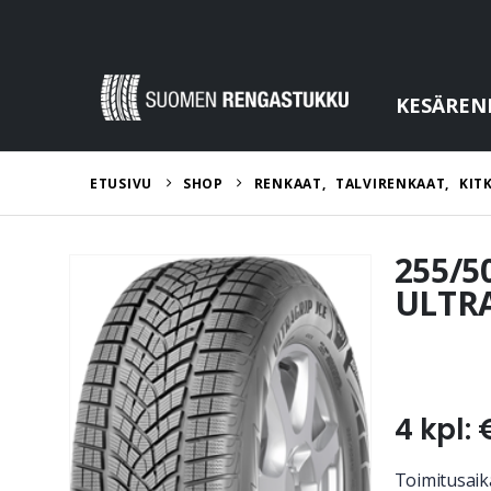
KESÄREN
ETUSIVU
SHOP
RENKAAT
,
TALVIRENKAAT
,
KIT
255/5
ULTRA
4 kpl: 
Toimitusaika