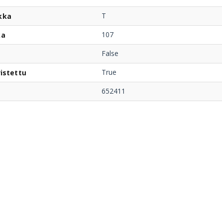
T
kka
107
ka
False
True
istettu
652411