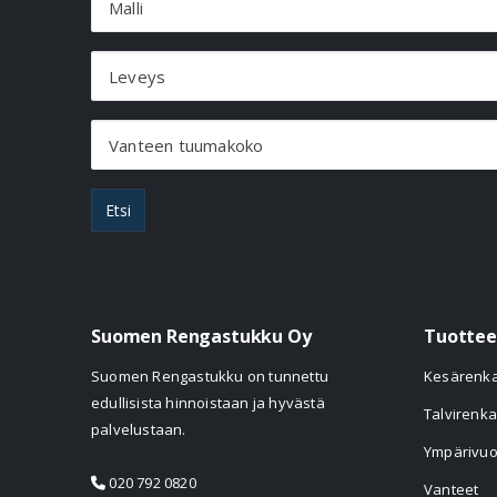
Malli
Leveys
Vanteen tuumakoko
Etsi
Suomen Rengastukku Oy
Tuottee
Suomen Rengastukku on tunnettu
Kesärenk
edullisista hinnoistaan ja hyvästä
Talvirenka
palvelustaan.
Ympärivuo
020 792 0820
Vanteet