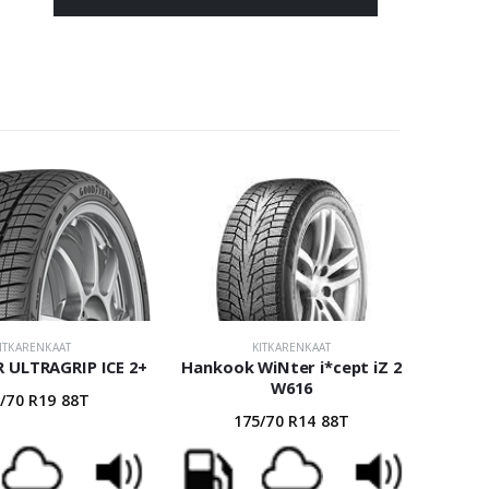
ITKARENKAAT
KITKARENKAAT
ULTRAGRIP ICE 2+
Hankook WiNter i*cept iZ 2
W616
/70 R19 88T
175/70 R14 88T