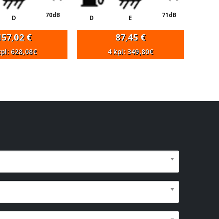
70dB
71dB
D
D
E
157,02
€
87,45
€
kpl: 628,08€
4 kpl: 349,80€