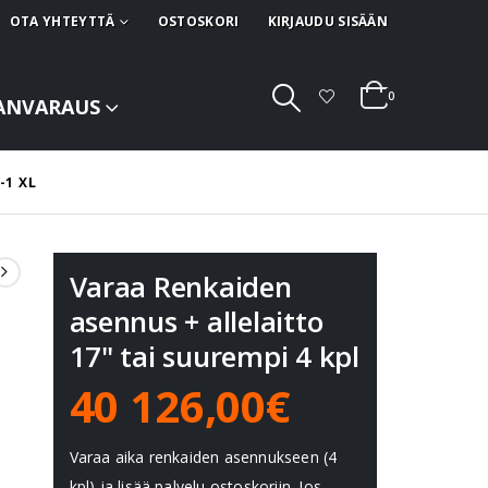
OTA YHTEYTTÄ
OSTOSKORI
KIRJAUDU SISÄÄN
0
ANVARAUS
-1 XL
Varaa Renkaiden
asennus + allelaitto
17" tai suurempi 4 kpl
40 126,00€
Varaa aika renkaiden asennukseen (4
kpl) ja lisää palvelu ostoskoriin. Jos