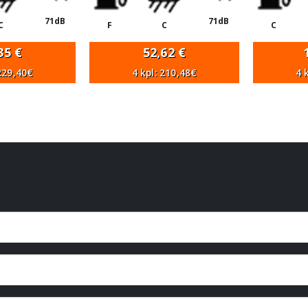
71dB
71dB
C
F
C
C
,35
€
52,62
€
 229,40€
4 kpl: 210,48€
4 