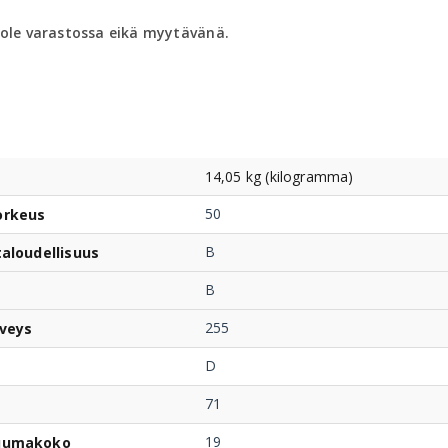
 ole varastossa eikä myytävänä.
14,05 kg (kilogramma)
50
orkeus
B
taloudellisuus
B
255
veys
D
71
19
uumakoko