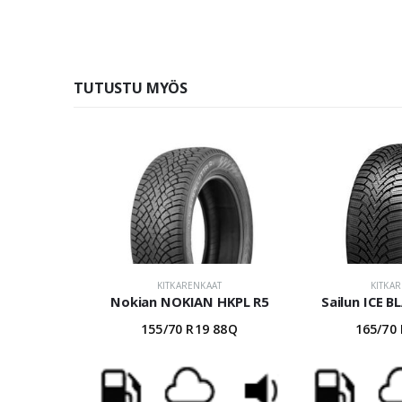
TUTUSTU MYÖS
KITKARENKAAT
KITKA
Nokian NOKIAN HKPL R5
Sailun ICE B
155/70 R19 88Q
165/70