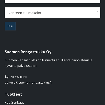
Vanteen tuumakoko
Etsi
Suomen Rengastukku Oy
Suomen Rengastukku on tunnettu edullisista hinnoistaan ja
hyvästä palvelustaan.
020 792 0820
palvelu@suomenrengastukku.fi
Tuotteet
Kesärenkaat