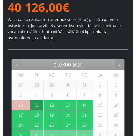
40 126,00€
Varaa aika renkaiden asennukseen (4 kpl) ja lisää palvelu
ostoskoriin. Jos tarvitset asennuksen yksittäiselle renkaalle,
varaa aika
täältä.
Hinta pitää sisällään 4 kpl renkaita,
asennuksen ja allelaiton.
ELOKUU
2026
MA
TI
KE
TO
PE
LA
SU
27
28
29
30
31
1
2
3
4
5
6
7
8
9
10
11
12
13
14
15
16
17
18
19
20
21
22
23
24
25
26
27
28
29
30
31
1
2
3
4
5
6