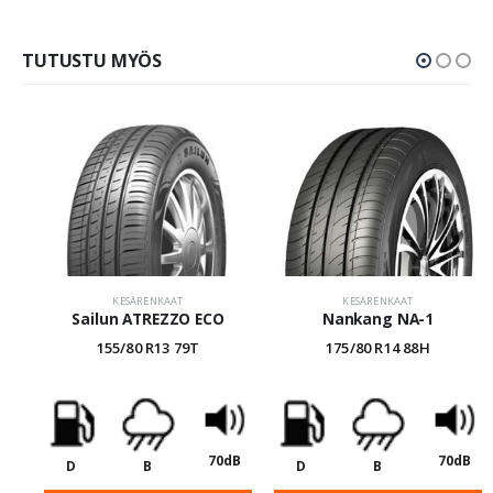
TUTUSTU MYÖS
KESÄRENKAAT
KESÄRENKAAT
Sailun ATREZZO ECO
Nankang NA-1
155/80 R13 79T
175/80 R14 88H
70dB
70dB
D
B
D
B