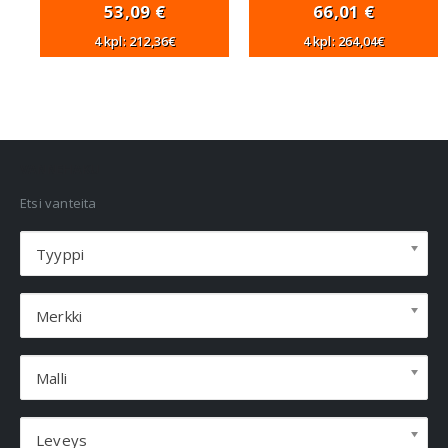
53,09
€
66,01
€
4 kpl: 212,36€
4 kpl: 264,04€
VANNEHAKU
Etsi vanteita
Tyyppi
Merkki
Malli
Leveys