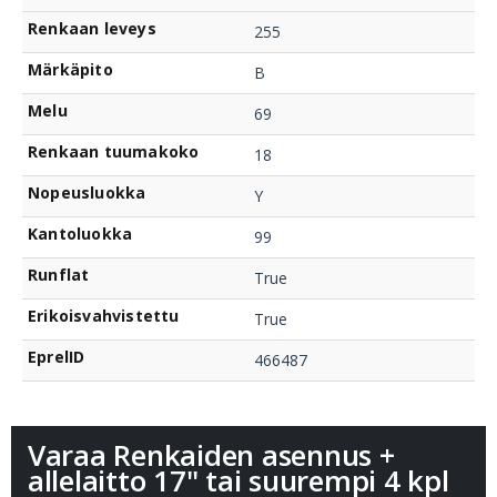
Renkaan leveys
255
Märkäpito
B
Melu
69
Renkaan tuumakoko
18
Nopeusluokka
Y
Kantoluokka
99
Runflat
True
Erikoisvahvistettu
True
EprelID
466487
Varaa Renkaiden asennus +
allelaitto 17" tai suurempi 4 kpl