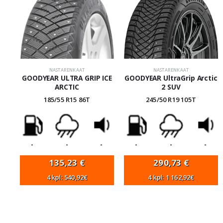
NASTARENKAAT
NASTARENKAAT
GOODYEAR ULTRA GRIP ICE
GOODYEAR UltraGrip Arctic
ARCTIC
2 SUV
185/55 R15 86T
245/50 R19 105T
-
-
-
-
-
-
135,23
€
290,73
€
4 kpl: 540,92€
4 kpl: 1 162,92€