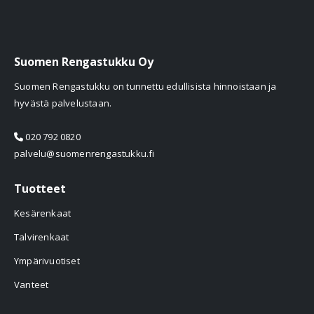
Suomen Rengastukku Oy
Suomen Rengastukku on tunnettu edullisista hinnoistaan ja
hyvästä palvelustaan.
020 792 0820
palvelu@suomenrengastukku.fi
Tuotteet
Kesärenkaat
Talvirenkaat
Ympärivuotiset
Vanteet