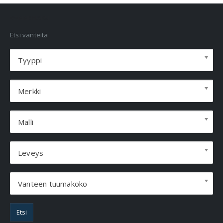
VANNEHAKU
Etsi vanteita
Tyyppi
Merkki
Malli
Leveys
Vanteen tuumakoko
Etsi