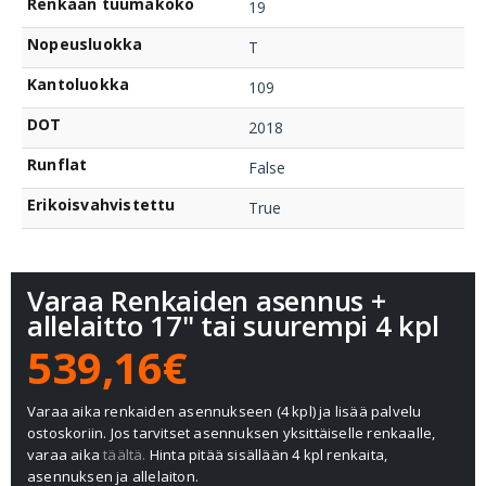
Renkaan tuumakoko
19
Nopeusluokka
T
Kantoluokka
109
DOT
2018
Runflat
False
Erikoisvahvistettu
True
Varaa Renkaiden asennus +
allelaitto 17" tai suurempi 4 kpl
539,16€
Varaa aika renkaiden asennukseen (4 kpl) ja lisää palvelu
ostoskoriin. Jos tarvitset asennuksen yksittäiselle renkaalle,
varaa aika
täältä.
Hinta pitää sisällään 4 kpl renkaita,
asennuksen ja allelaiton.