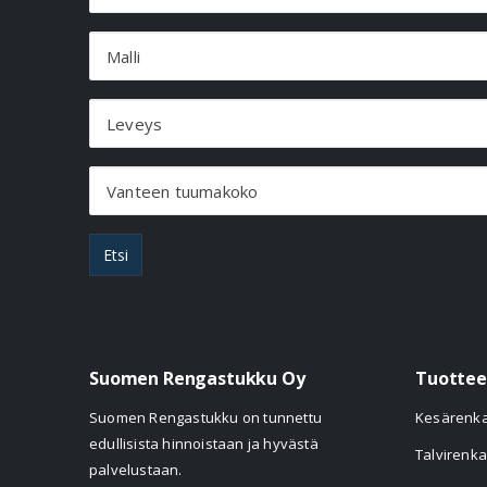
Malli
Leveys
Vanteen tuumakoko
Etsi
Suomen Rengastukku Oy
Tuottee
Suomen Rengastukku on tunnettu
Kesärenk
edullisista hinnoistaan ja hyvästä
Talvirenka
palvelustaan.