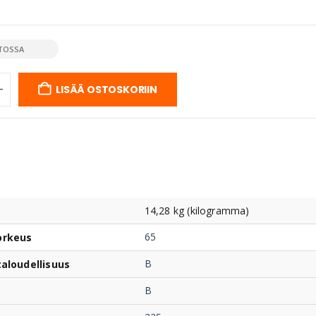
TOSSA
LISÄÄ OSTOSKORIIN
14,28 kg (kilogramma)
65
orkeus
B
taloudellisuus
B