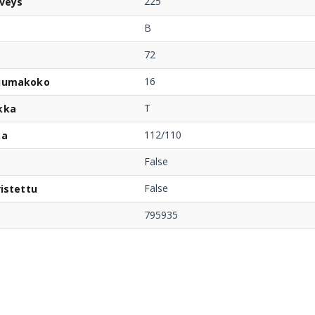
225
veys
B
72
16
uumakoko
T
kka
112/110
ka
False
False
istettu
795935