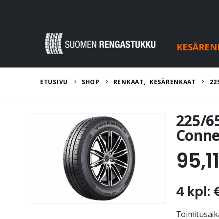
KESÄREN
ETUSIVU
SHOP
RENKAAT
,
KESÄRENKAAT
22
225/6
Conne
95,1
4 kpl: 
Toimitusaika