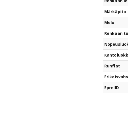
Renkaan le
Märkäpito
Melu
Renkaan t
Nopeusluo
Kantoluok
Runflat
Erikoisvahv
EprelID