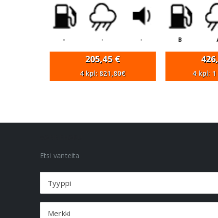
-
-
-
B
205,45
€
426
4 kpl: 821,80€
4 kpl: 
VANNEHAKU
Etsi vanteita
Tyyppi
Merkki