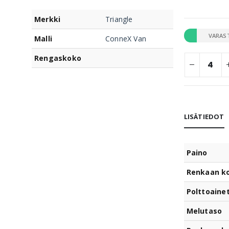
Merkki
Triangle
VARAS
Malli
ConneX Van
Rengaskoko
LISÄTIEDOT
Paino
Renkaan k
Polttoaine
Melutaso