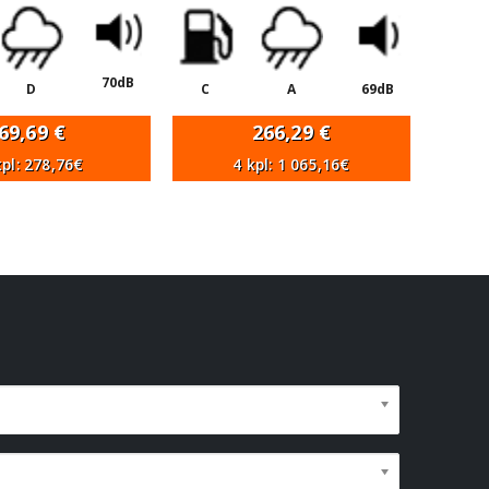
70dB
D
C
A
69dB
69,69
€
266,29
€
kpl: 278,76€
4 kpl: 1 065,16€