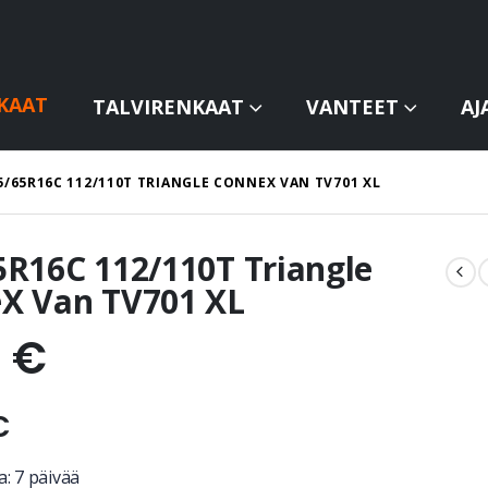
KAAT
TALVIRENKAAT
VANTEET
AJ
5/65R16C 112/110T TRIANGLE CONNEX VAN TV701 XL
5R16C 112/110T Triangle
X Van TV701 XL
1
€
€
: 7 päivää