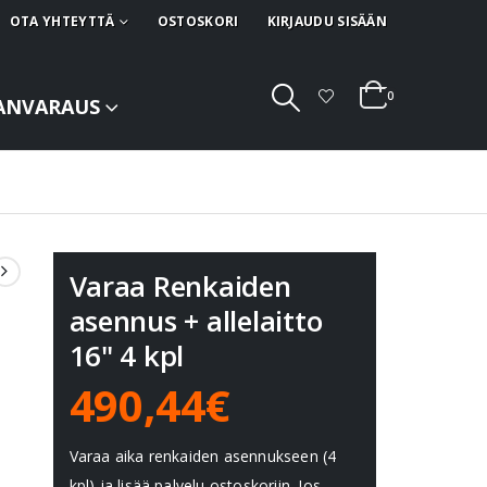
OTA YHTEYTTÄ
OSTOSKORI
KIRJAUDU SISÄÄN
0
ANVARAUS
Varaa Renkaiden
asennus + allelaitto
16" 4 kpl
490,44€
Varaa aika renkaiden asennukseen (4
kpl) ja lisää palvelu ostoskoriin. Jos