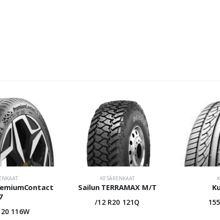
ENKAAT
KESÄRENKAAT
PremiumContact
Sailun TERRAMAX M/T
K
7
/12 R20 121Q
155
R20 116W