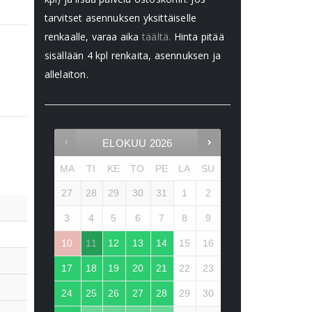
tarvitset asennuksen yksittäiselle
renkaalle, varaa aika
täältä.
Hinta pitää
sisällään 4 kpl renkaita, asennuksen ja
allelaiton.
ELOKUU
2026
MA
TI
KE
TO
PE
LA
SU
27
28
29
30
31
1
2
3
4
5
6
7
8
9
10
11
12
13
14
15
16
17
18
19
20
21
22
23
24
25
26
27
28
29
30