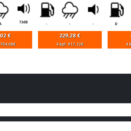
73dB
A
-
-
-
D
,02
€
229,28
€
1 704,08€
4 kpl: 917,12€
4 