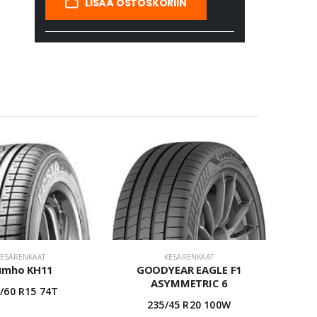
LISÄÄ OSTOSKORIIN
KESÄRENKAAT
KESÄRENKAAT
umho KH11
GOODYEAR EAGLE F1
ASYMMETRIC 6
/60 R15 74T
235/45 R20 100W