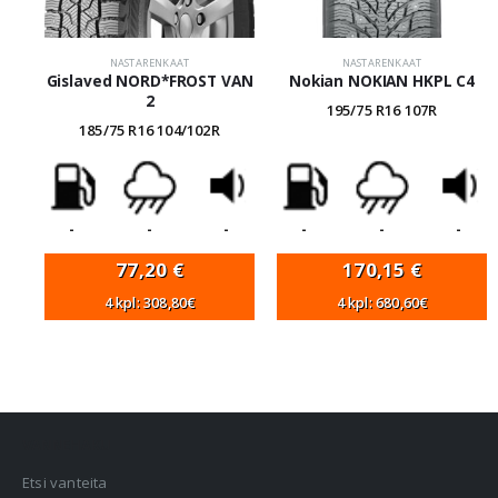
NASTARENKAAT
NASTARENKAAT
Gislaved NORD*FROST VAN
Nokian NOKIAN HKPL C4
2
195/75 R16 107R
185/75 R16 104/102R
-
-
-
-
-
-
77,20
€
170,15
€
4 kpl: 308,80€
4 kpl: 680,60€
VANNEHAKU
Etsi vanteita