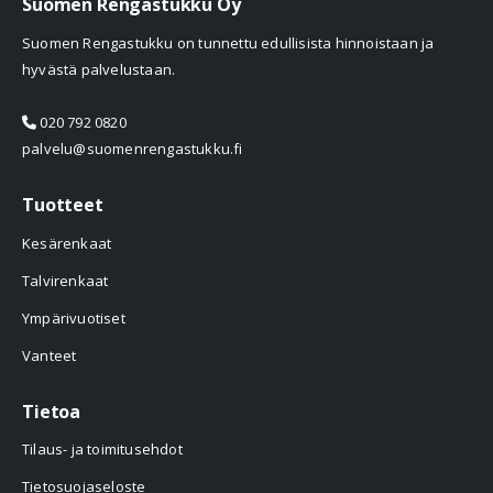
Suomen Rengastukku Oy
Suomen Rengastukku on tunnettu edullisista hinnoistaan ja
hyvästä palvelustaan.
020 792 0820
palvelu@suomenrengastukku.fi
Tuotteet
Kesärenkaat
Talvirenkaat
Ympärivuotiset
Vanteet
Tietoa
Tilaus- ja toimitusehdot
Tietosuojaseloste