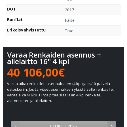
DOT
2017
Runflat
False
Erikoisvahvistettu
True
Varaa Renkaiden asennus +
allelaitto 16" 4 kpl
40 106,00€
Varaa aika renkaiden asennukseen (4 kpl) ja lisää palvelu
ostoskoriin. Jos tarvitset asennuksen yksittäiselle renkaalle,
varaa aika
täältä.
Hinta pitää sisällään 4 kpl renkaita,
asennuksen ja allelaiton.
ELOKUU
2026