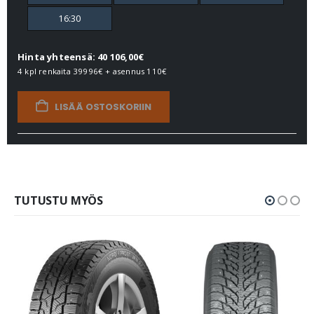
16:30
Hinta yhteensä: 40 106,00€
4 kpl renkaita
39996€
+ asennus
110€
LISÄÄ OSTOSKORIIN
TUTUSTU MYÖS