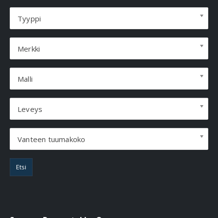
Tyyppi
Merkki
Malli
Leveys
Vanteen tuumakoko
Etsi