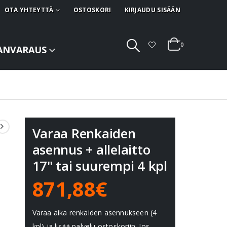
OTA YHTEYTTÄ
OSTOSKORI
KIRJAUDU SISÄÄN
0
ANVARAUS
Varaa Renkaiden
asennus + allelaitto
17" tai suurempi 4 kpl
871,88€
Varaa aika renkaiden asennukseen (4
kpl) ja lisää palvelu ostoskoriin. Jos