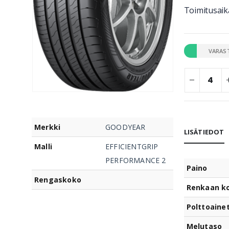
Toimitusaika
VARAS
Merkki
GOODYEAR
LISÄTIEDOT
Malli
EFFICIENTGRIP
PERFORMANCE 2
Paino
Rengaskoko
Renkaan k
Polttoaine
Melutaso