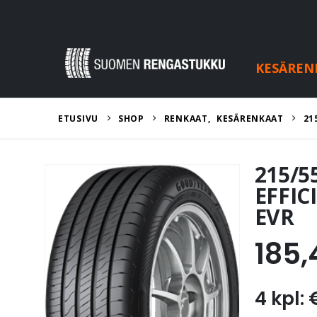
KESÄREN
ETUSIVU
SHOP
RENKAAT
,
KESÄRENKAAT
21
215/
EFFIC
EVR
185,
4 kpl: 