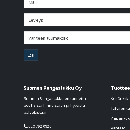
Malli
Leveys
Vanteen tuumakoko
Etsi
Suomen Rengastukku Oy
Tuottee
Suomen Rengastukku on tunnettu
Kesärenk
edullisista hinnoistaan ja hyvästä
Talvirenka
palvelustaan.
Ympärivuo
020 792 0820
Vanteet