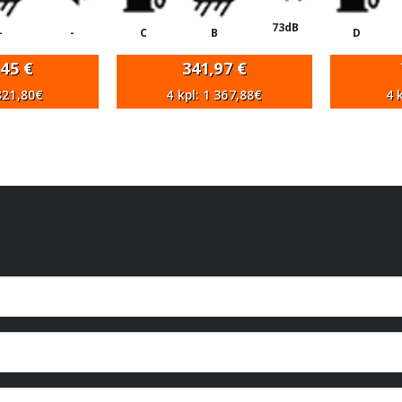
73dB
-
-
C
B
D
,45
€
341,97
€
 821,80€
4 kpl: 1 367,88€
4 