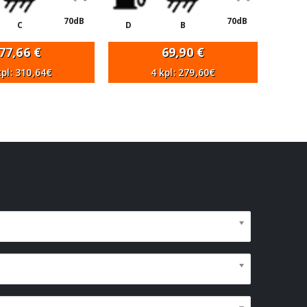
70dB
70dB
C
D
B
77,66
€
69,90
€
kpl: 310,64€
4 kpl: 279,60€