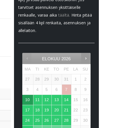
tarvitset asennuksen yksittäiselle
renkaalle, varaa aika
täältä.
Hinta pitää
sisällään 4 kpl renkaita, asennuksen ja
allelaiton.
ELOKUU
2026
MA
TI
KE
TO
PE
LA
SU
27
28
29
30
31
1
2
3
4
5
6
7
8
9
10
11
12
13
14
15
16
17
18
19
20
21
22
23
24
25
26
27
28
29
30