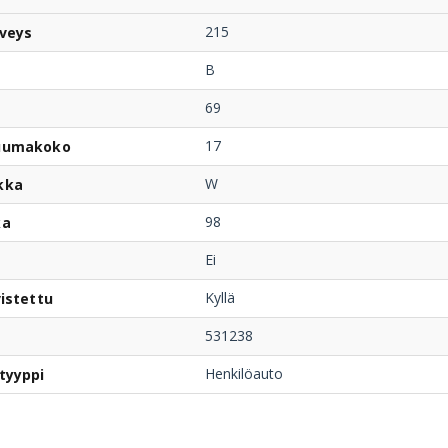
215
veys
B
69
17
uumakoko
W
kka
98
ka
Ei
Kyllä
istettu
531238
Henkilöauto
tyyppi