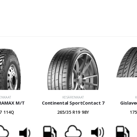
ENKAAT
KESÄRENKAAT
RRAMAX M/T
Continental SportContact 7
Gislav
17 114Q
265/35 R19 98Y
175