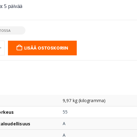
: 5 päivää
TOSSA
LISÄÄ OSTOSKORIIN
9,97 kg (kilogramma)
55
orkeus
A
taloudellisuus
A