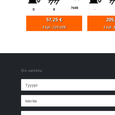
70dB
D
B
-
57,25
€
205
4 kpl: 229,00€
4 kpl:
VANNEHAKU
Etsi vanteita
Tyyppi
Merkki