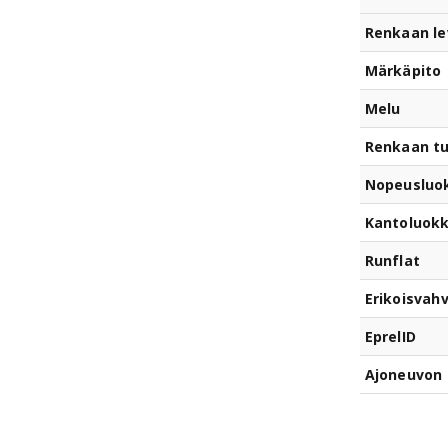
Renkaan le
Märkäpito
Melu
Renkaan t
Nopeusluo
Kantoluok
Runflat
Erikoisvahv
EprelID
Ajoneuvon 