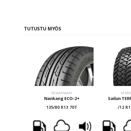
TUTUSTU MYÖS
KESÄRENKAAT
KESÄR
Nankang ECO-2+
Sailun TE
135/80 R13 70T
/12 R