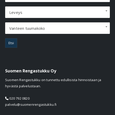
Leveys
Vanteen tuumakoko
Etsi
Suomen Rengastukku Oy
Suomen Rengastukku on tunnettu edullisista hinnoistaan ja
hyvästä palvelustaan.
020 792 0820
palvelu@suomenrengastukku.fi