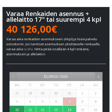
Varaa Renkaiden asennus +
allelaitto 17" tai suurempi 4 kpl
40 126,00€
Varaa aika renkaiden asennukseen (4 kpl) ja lisää palvelu
ostoskoriin. Jos tarvitset asennuksen yksittäiselle renkaalle,
varaa aika
täältä.
Hinta pitää sisällään 4 kpl renkaita,
asennuksen ja allelaiton.
ELOKUU
2026
MA
TI
KE
TO
PE
LA
SU
27
28
29
30
31
1
2
3
4
5
6
7
8
9
10
11
12
13
14
15
16