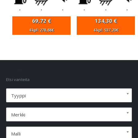
-
-
-
-
-
-
69,72
€
134,30
€
4 kpl: 278,88€
4 kpl: 537,20€
VANNEHAKU
Etsi vanteita
Tyyppi
Merkki
Malli