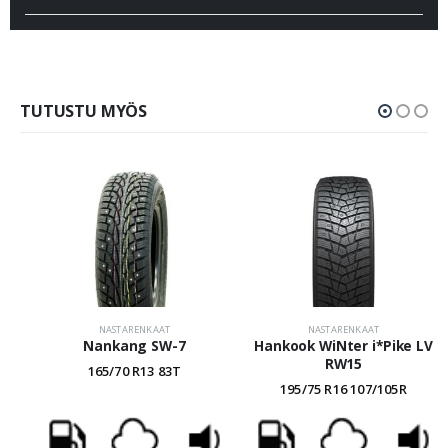
TUTUSTU MYÖS
NASTARENKAAT
NASTARENKAAT
Nankang SW-7
Hankook WiNter i*Pike LV
RW15
165/70 R13 83T
195/75 R16 107/105R