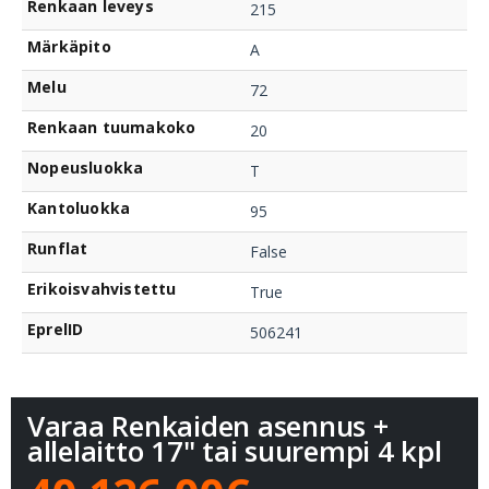
Renkaan leveys
215
Märkäpito
A
Melu
72
Renkaan tuumakoko
20
Nopeusluokka
T
Kantoluokka
95
Runflat
False
Erikoisvahvistettu
True
EprelID
506241
Varaa Renkaiden asennus +
allelaitto 17" tai suurempi 4 kpl