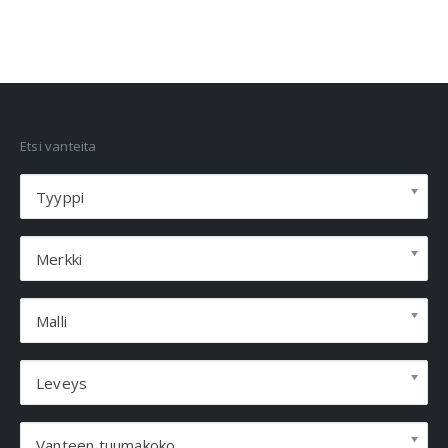
VANNEHAKU
Etsi vanteita
Tyyppi
Merkki
Malli
Leveys
Vanteen tuumakoko