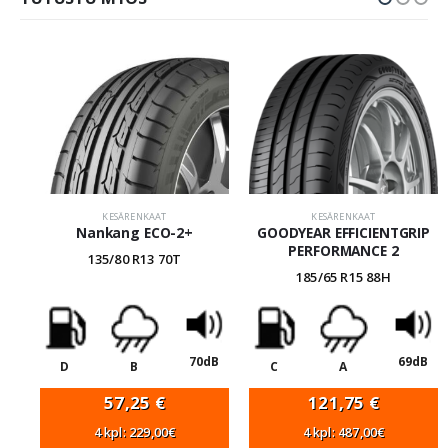
KESÄRENKAAT
KESÄRENKAAT
Nankang ECO-2+
GOODYEAR EFFICIENTGRIP
PERFORMANCE 2
135/80 R13 70T
185/65 R15 88H
70dB
69dB
D
B
C
A
57,25
€
121,75
€
4 kpl: 229,00€
4 kpl: 487,00€