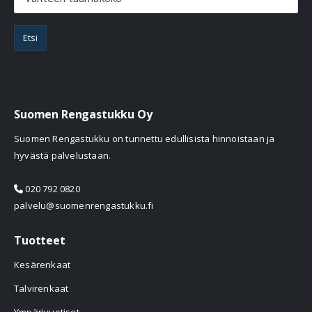
Etsi
Suomen Rengastukku Oy
Suomen Rengastukku on tunnettu edullisista hinnoistaan ja
hyvästä palvelustaan.
020 792 0820
palvelu@suomenrengastukku.fi
Tuotteet
Kesärenkaat
Talvirenkaat