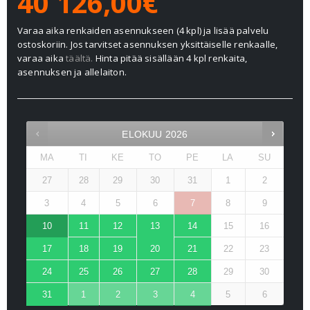
40 126,00€
Varaa aika renkaiden asennukseen (4 kpl) ja lisää palvelu
ostoskoriin. Jos tarvitset asennuksen yksittäiselle renkaalle,
varaa aika
täältä.
Hinta pitää sisällään 4 kpl renkaita,
asennuksen ja allelaiton.
ELOKUU
2026
MA
TI
KE
TO
PE
LA
SU
27
28
29
30
31
1
2
3
4
5
6
7
8
9
10
11
12
13
14
15
16
17
18
19
20
21
22
23
24
25
26
27
28
29
30
31
1
2
3
4
5
6