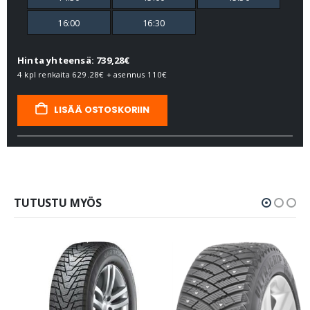
16:00
16:30
Hinta yhteensä: 739,28€
4 kpl renkaita
629.28€
+ asennus
110€
LISÄÄ OSTOSKORIIN
TUTUSTU MYÖS