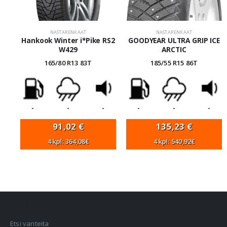
NASTARENKAAT
NASTARENKAAT
Hankook Winter i*Pike RS2
GOODYEAR ULTRA GRIP ICE
W429
ARCTIC
165/80 R13 83T
185/55 R15 86T
-
-
-
-
-
-
91,02
€
135,23
€
4 kpl: 364,08€
4 kpl: 540,92€
VANNEHAKU
Etsi vanteita