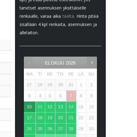
tarvitset asennuksen yksittäiselle
renkaalle, varaa aika
täältä.
Hinta pitää
sisällään 4 kpl renkaita, asennuksen ja
allelaiton.
ELOKUU
2026
MA
TI
KE
TO
PE
LA
SU
27
28
29
30
31
1
2
3
4
5
6
7
8
9
10
11
12
13
14
15
16
17
18
19
20
21
22
23
24
25
26
27
28
29
30