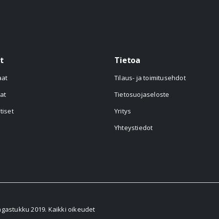
t
Tietoa
aat
Tilaus- ja toimitusehdot
at
Tietosuojaseloste
tiset
Yritys
Yhteystiedot
astukku 2019. Kaikki oikeudet