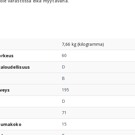
 ole varastossa eikä myytävänä.
7,66 kg (kilogramma)
60
orkeus
D
taloudellisuus
B
195
veys
D
71
15
uumakoko