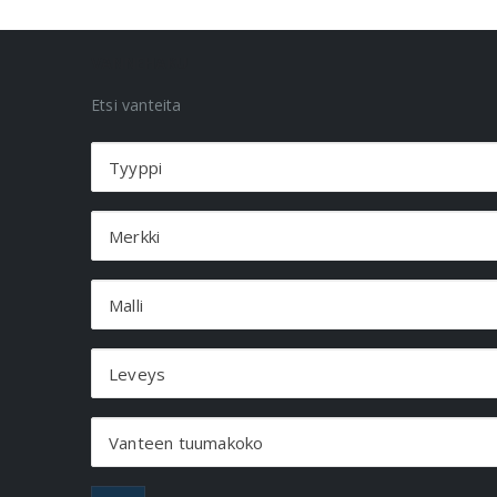
VANNEHAKU
Etsi vanteita
Tyyppi
Merkki
Malli
Leveys
Vanteen tuumakoko