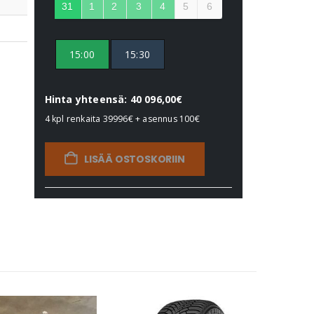
31
1
2
3
4
5
6
15:00
15:30
Hinta yhteensä: 40 096,00€
4 kpl renkaita
39996€
+ asennus
100€
LISÄÄ OSTOSKORIIN