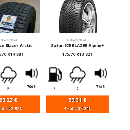
ITKARENKAAT
KITKARENKAAT
Ice Blazer Arctic
Sailun ICE BLAZER Alpine+
/70 R14 88T
175/70 R13 82T
70dB
71dB
F
F
C
63,23
€
59,31
€
kpl: 252,92€
4 kpl: 237,24€