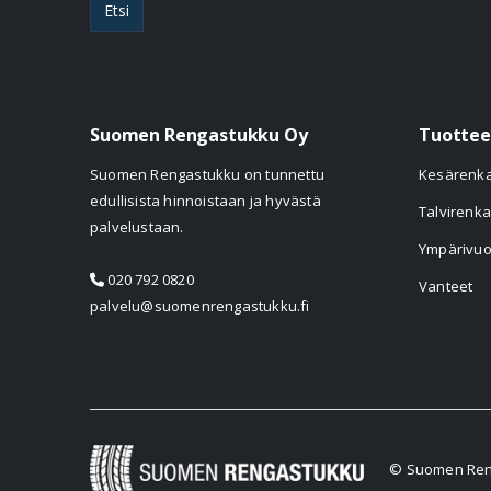
Etsi
Suomen Rengastukku Oy
Tuottee
Suomen Rengastukku on tunnettu
Kesärenk
edullisista hinnoistaan ja hyvästä
Talvirenka
palvelustaan.
Ympärivuo
020 792 0820
Vanteet
palvelu@suomenrengastukku.fi
© Suomen Reng