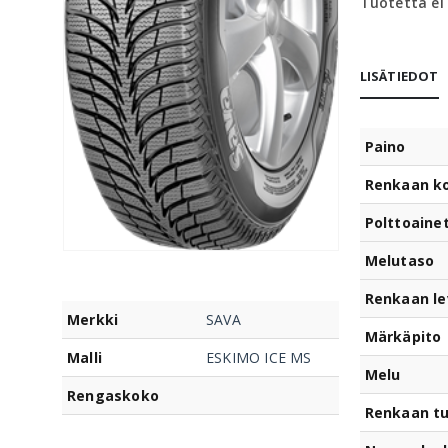
Tuotetta ei
LISÄTIEDOT
Paino
Renkaan k
Polttoaine
Melutaso
Renkaan le
Merkki
SAVA
Märkäpito
Malli
ESKIMO ICE MS
Melu
Rengaskoko
Renkaan t