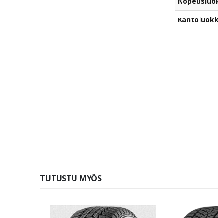
Nopeusluo
Kantoluok
TUTUSTU MYÖS