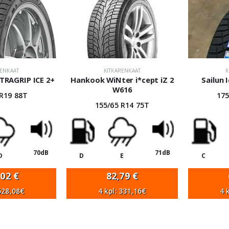
RENKAAT
KITKARENKAAT
K
RAGRIP ICE 2+
Hankook WiNter i*cept iZ 2
Sailun 
W616
 R19 88T
175
155/65 R14 75T
70dB
71dB
D
D
E
C
,02
€
82,79
€
 628,08€
4 kpl: 331,16€
4 