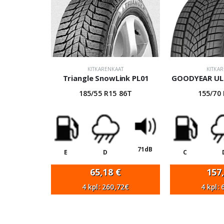
KITKARENKAAT
KITKA
Triangle SnowLink PL01
GOODYEAR ULT
185/55 R15 86T
155/70
71dB
E
D
C
65,18
€
157
4 kpl: 260,72€
4 kpl: