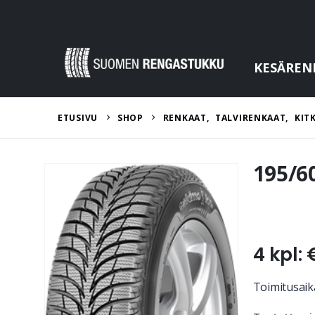
KESÄREN
ETUSIVU
SHOP
RENKAAT
,
TALVIRENKAAT
,
KIT
195/6
4 kpl: 
Toimitusaika