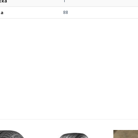
T
kka
88
ka