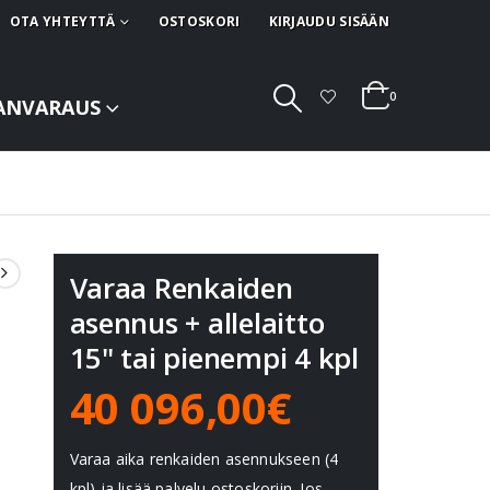
OTA YHTEYTTÄ
OSTOSKORI
KIRJAUDU SISÄÄN
0
ANVARAUS
Varaa Renkaiden
asennus + allelaitto
15" tai pienempi 4 kpl
40 096,00€
Varaa aika renkaiden asennukseen (4
kpl) ja lisää palvelu ostoskoriin. Jos