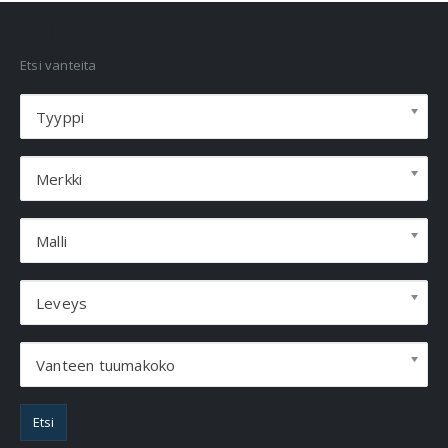
VANNEHAKU
Etsi vanteita
Tyyppi
Merkki
Malli
Leveys
Vanteen tuumakoko
Etsi