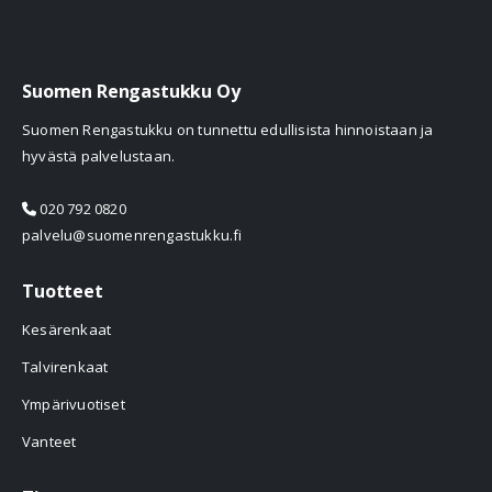
Suomen Rengastukku Oy
Suomen Rengastukku on tunnettu edullisista hinnoistaan ja
hyvästä palvelustaan.
020 792 0820
palvelu@suomenrengastukku.fi
Tuotteet
Kesärenkaat
Talvirenkaat
Ympärivuotiset
Vanteet