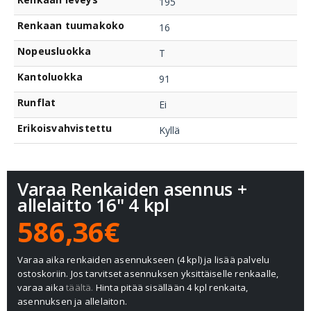
195
Renkaan tuumakoko
16
Nopeusluokka
T
Kantoluokka
91
Runflat
Ei
Erikoisvahvistettu
Kyllä
Varaa Renkaiden asennus +
allelaitto 16" 4 kpl
586,36€
Varaa aika renkaiden asennukseen (4 kpl) ja lisää palvelu
ostoskoriin. Jos tarvitset asennuksen yksittäiselle renkaalle,
varaa aika
täältä.
Hinta pitää sisällään 4 kpl renkaita,
asennuksen ja allelaiton.