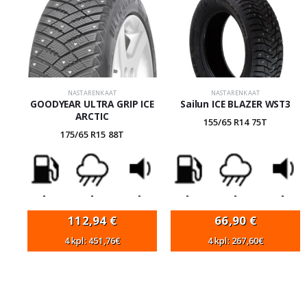
NASTARENKAAT
NASTARENKAAT
GOODYEAR ULTRA GRIP ICE
Sailun ICE BLAZER WST3
ARCTIC
155/65 R14 75T
175/65 R15 88T
-
-
-
-
-
-
112,94
€
66,90
€
4 kpl: 451,76€
4 kpl: 267,60€