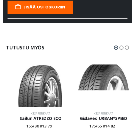
LISÄÄ OSTOSKORIIN
TUTUSTU MYÖS
KESÄRENKAAT
KESÄRENKAAT
Sailun ATREZZO ECO
Gislaved URBAN*SPEED
155/80 R13 79T
175/65 R14 82T