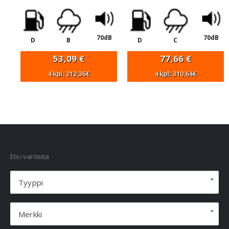
70dB
70dB
D
B
D
C
53,09
€
77,66
€
4 kpl: 212,36€
4 kpl: 310,64€
VANNEHAKU
Etsi vanteita
Tyyppi
Merkki