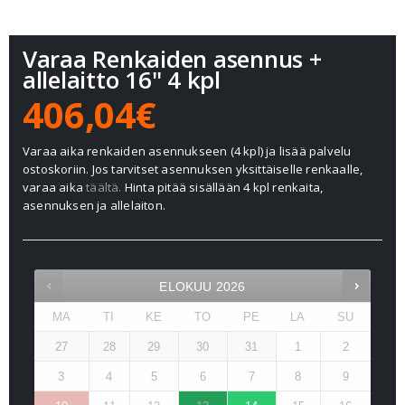
Varaa Renkaiden asennus +
allelaitto 16" 4 kpl
406,04€
Varaa aika renkaiden asennukseen (4 kpl) ja lisää palvelu
ostoskoriin. Jos tarvitset asennuksen yksittäiselle renkaalle,
varaa aika
täältä.
Hinta pitää sisällään 4 kpl renkaita,
asennuksen ja allelaiton.
ELOKUU
2026
MA
TI
KE
TO
PE
LA
SU
27
28
29
30
31
1
2
3
4
5
6
7
8
9