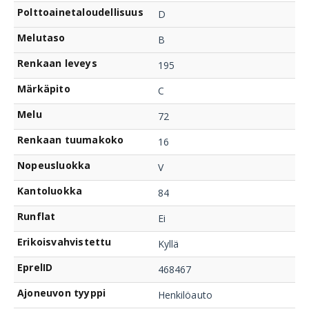
Polttoainetaloudellisuus
D
Melutaso
B
Renkaan leveys
195
Märkäpito
C
Melu
72
Renkaan tuumakoko
16
Nopeusluokka
V
Kantoluokka
84
Runflat
Ei
Erikoisvahvistettu
Kyllä
EprelID
468467
Ajoneuvon tyyppi
Henkilöauto