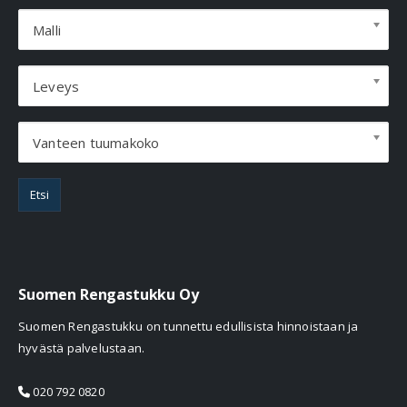
Malli
Leveys
Vanteen tuumakoko
Etsi
Suomen Rengastukku Oy
Suomen Rengastukku on tunnettu edullisista hinnoistaan ja
hyvästä palvelustaan.
020 792 0820