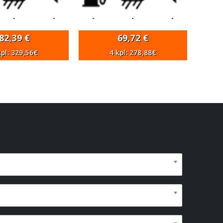
-
-
-
-
-
82,39
€
69,72
€
kpl: 329,56€
4 kpl: 278,88€