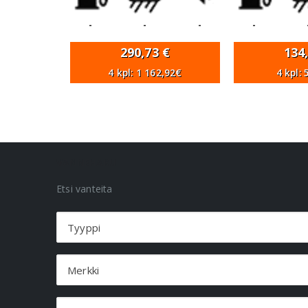
-
-
-
-
290,73
€
134
4 kpl: 1 162,92€
4 kpl:
VANNEHAKU
Etsi vanteita
Tyyppi
Merkki