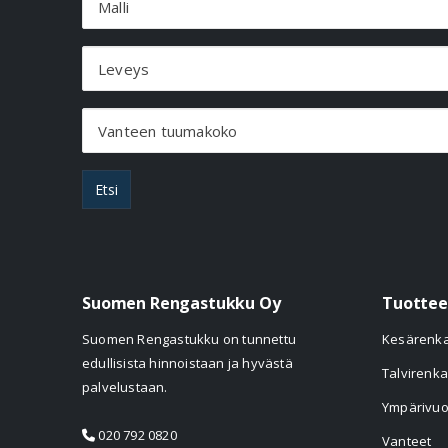
Malli
Leveys
Vanteen tuumakoko
Etsi
Suomen Rengastukku Oy
Tuottee
Suomen Rengastukku on tunnettu
Kesärenk
edullisista hinnoistaan ja hyvästä
Talvirenka
palvelustaan.
Ympärivuo
020 792 0820
Vanteet