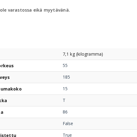
 ole varastossa eikä myytävänä.
7,1 kg (kilogramma)
55
orkeus
185
veys
15
uumakoko
T
kka
86
ka
False
True
istettu