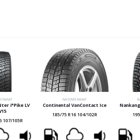
RENKAAT
NASTARENKAAT
N
ter i*Pike LV
Continental VanContact Ice
Nankang
W15
185/75 R16 104/102R
195
6 107/105R