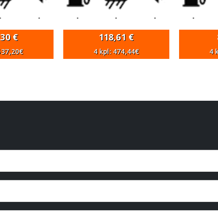
-
-
-
-
-
-
,30
€
118,61
€
 537,20€
4 kpl: 474,44€
4 