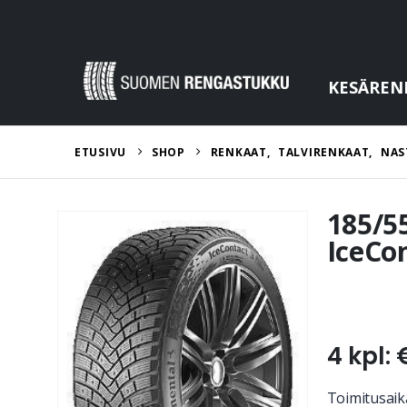
KESÄREN
ETUSIVU
SHOP
RENKAAT
,
TALVIRENKAAT
,
NAS
185/5
IceCo
4 kpl: 
Toimitusaika