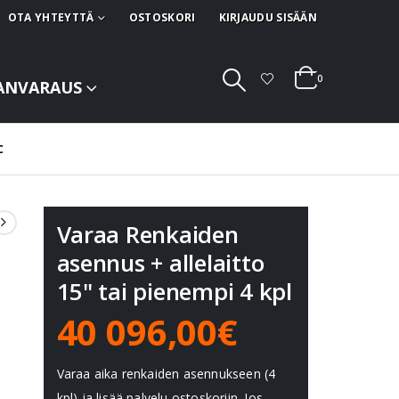
OTA YHTEYTTÄ
OSTOSKORI
KIRJAUDU SISÄÄN
0
ANVARAUS
C
Varaa Renkaiden
asennus + allelaitto
15" tai pienempi 4 kpl
40 096,00€
Varaa aika renkaiden asennukseen (4
kpl) ja lisää palvelu ostoskoriin. Jos