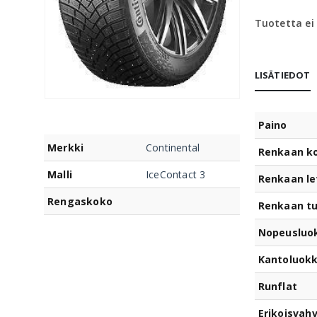
Tuotetta ei
LISÄTIEDOT
Paino
Merkki
Continental
Renkaan k
Malli
IceContact 3
Renkaan le
Rengaskoko
Renkaan t
Nopeusluo
Kantoluok
Runflat
Erikoisvahv