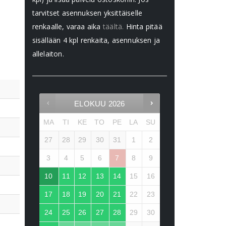
tarvitset asennuksen yksittäiselle
renkaalle, varaa aika
täältä.
Hinta pitää
sisällään 4 kpl renkaita, asennuksen ja
allelaiton.
ELOKUU
2026
MA
TI
KE
TO
PE
LA
SU
27
28
29
30
31
1
2
3
4
5
6
7
8
9
10
11
12
13
14
15
16
17
18
19
20
21
22
23
24
25
26
27
28
29
30