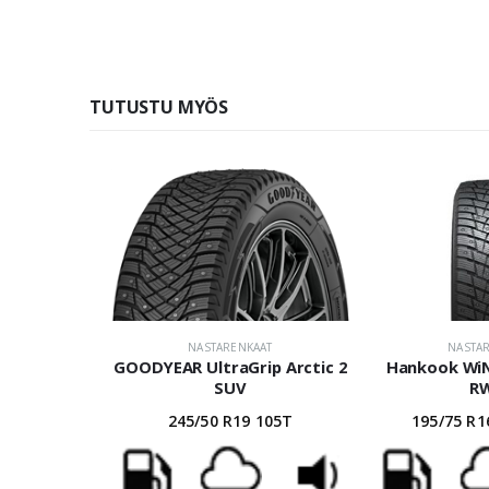
TUTUSTU MYÖS
NASTARENKAAT
NASTA
GOODYEAR UltraGrip Arctic 2
Hankook WiN
SUV
R
245/50 R19 105T
195/75 R1