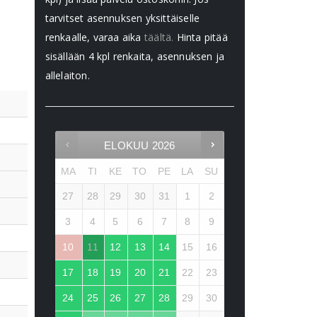
tarvitset asennuksen yksittäiselle
renkaalle, varaa aika
täältä.
Hinta pitää
sisällään 4 kpl renkaita, asennuksen ja
allelaiton.
ELOKUU
2026
MA
TI
KE
TO
PE
LA
SU
27
28
29
30
31
1
2
3
4
5
6
7
8
9
10
11
12
13
14
15
16
17
18
19
20
21
22
23
24
25
26
27
28
29
30