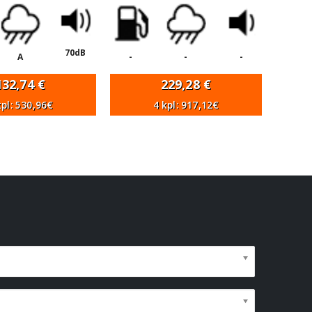
70dB
A
-
-
-
132,74
€
229,28
€
kpl: 530,96€
4 kpl: 917,12€