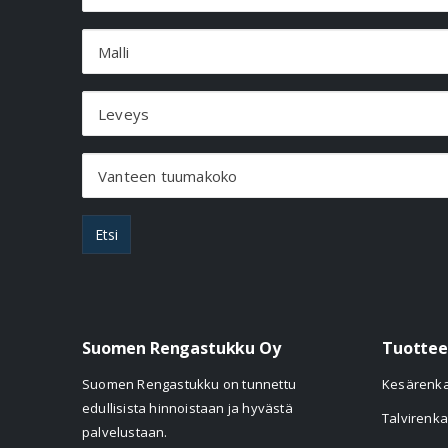
Malli
Leveys
Vanteen tuumakoko
Etsi
Suomen Rengastukku Oy
Tuottee
Suomen Rengastukku on tunnettu
Kesärenk
edullisista hinnoistaan ja hyvästä
Talvirenka
palvelustaan.