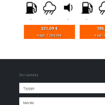
-
-
-
-
321,09
€
195
4 kpl: 1 284,36€
4 kpl:
VANNEHAKU
Etsi vanteita
Tyyppi
Merkki