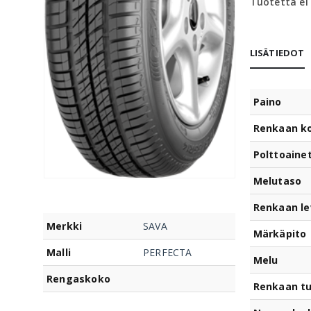
Tuotetta ei
LISÄTIEDOT
Paino
Renkaan k
Polttoaine
Melutaso
Renkaan le
Merkki
SAVA
Märkäpito
Malli
PERFECTA
Melu
Rengaskoko
Renkaan t