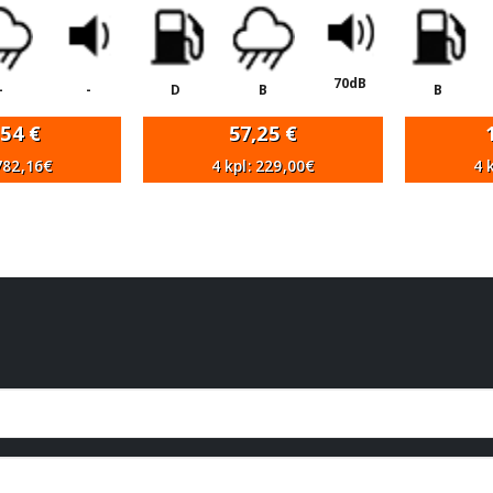
70dB
-
-
D
B
B
,54
€
57,25
€
 782,16€
4 kpl: 229,00€
4 