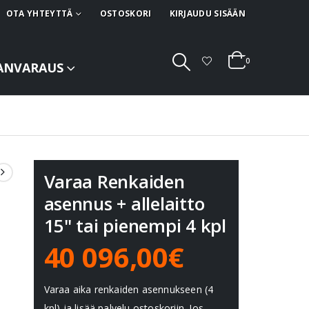
OTA YHTEYTTÄ
OSTOSKORI
KIRJAUDU SISÄÄN
0
ANVARAUS
Varaa Renkaiden
asennus + allelaitto
15" tai pienempi 4 kpl
40 096,00€
Varaa aika renkaiden asennukseen (4
kpl) ja lisää palvelu ostoskoriin. Jos