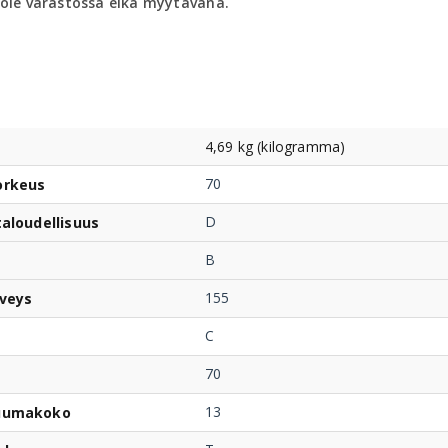
 ole varastossa eikä myytävänä.
4,69 kg (kilogramma)
70
orkeus
D
taloudellisuus
B
155
veys
C
70
13
uumakoko