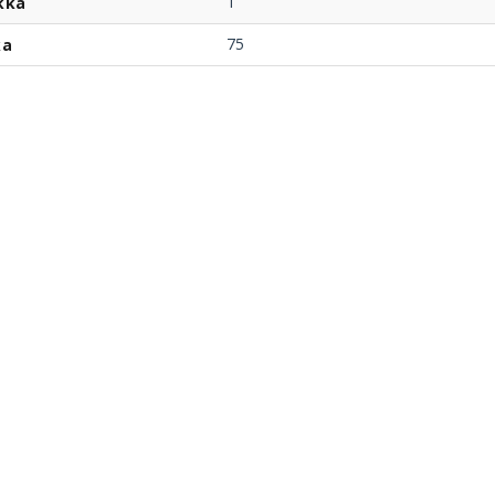
T
kka
75
ka