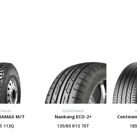
ENKAAT
KESÄRENKAAT
RRAMAX M/T
Nankang ECO-2+
Continen
15 113Q
135/80 R13 70T
185