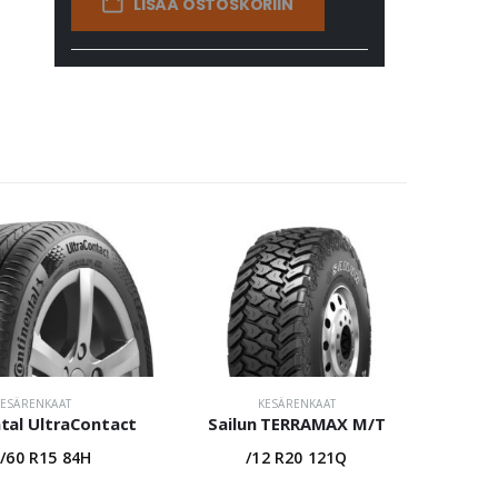
LISÄÄ OSTOSKORIIN
KESÄRENKAAT
KESÄRENKAAT
tal UltraContact
Sailun TERRAMAX M/T
/60 R15 84H
/12 R20 121Q