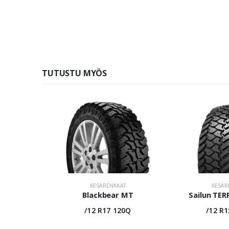
TUTUSTU MYÖS
KESÄRENKAAT
KESÄR
Blackbear MT
Sailun TE
/12 R17 120Q
/12 R