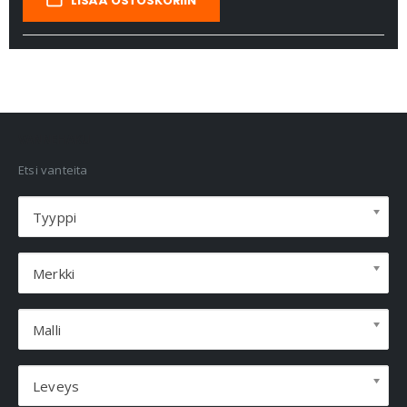
LISÄÄ OSTOSKORIIN
VANNEHAKU
Etsi vanteita
Tyyppi
Merkki
Malli
Leveys