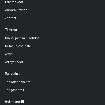
Talvirenkaat
Ympärivuotiset
Vanteet
Tietoa
Tilaus- ja toimitusehdot
Tietosuojaseloste
Yritys
Yhteystiedot
Palvelut
Renkaiden vaihto
Rengashotelli
Asiakastili