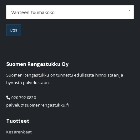
Vanteen tuumakoko
Etsi
Suomen Rengastukku Oy
Suomen Rengastukku on tunnettu edullisista hinnoistaan ja
hyvästä palvelustaan.
020 792 0820
palvelu@suomenrengastukku.fi
Tuotteet
Kesärenkaat