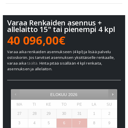
Varaa Renkaiden asennus +
allelaitto 15" tai pienempi 4 kpl
40 096,00€
Varaa aika renkaiden asennukseen (4 kpl) ja lisää palvelu
ostoskoriin. Jos tarvitset asennuksen yksittäiselle renkaalle,
varaa aika
täältä.
Hinta pitää sisällään 4 kpl renkaita,
asennuksen ja allelaiton.
ELOKUU
2026
MA
TI
KE
TO
PE
LA
SU
27
28
29
30
31
1
2
3
4
5
6
7
8
9