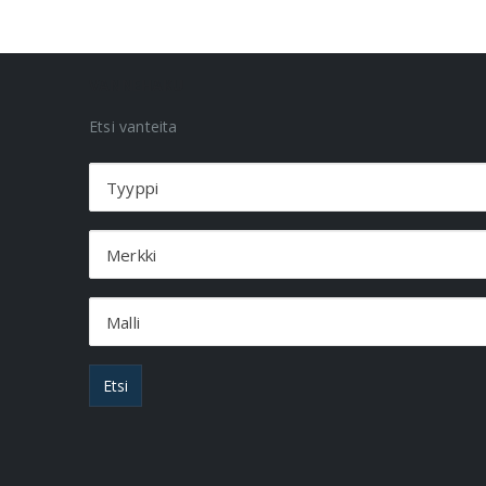
VANNEHAKU
Etsi vanteita
Tyyppi
Merkki
Malli
Etsi