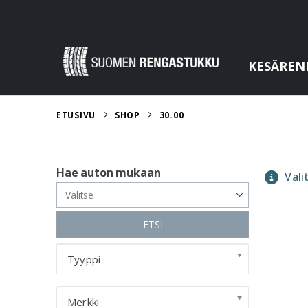
KESÄREN
ETUSIVU
SHOP
30.00
Hae auton mukaan
Valit
ETSI
Tyyppi
Merkki