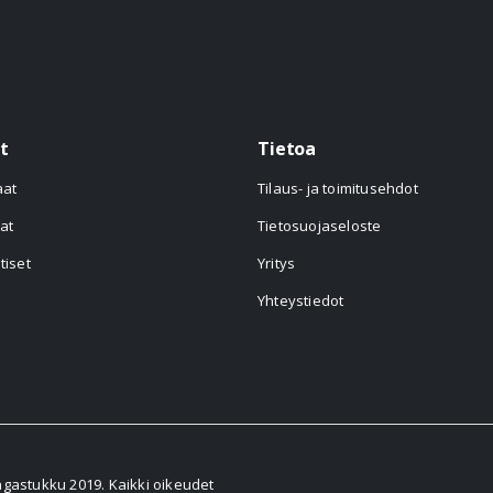
t
Tietoa
aat
Tilaus- ja toimitusehdot
at
Tietosuojaseloste
tiset
Yritys
Yhteystiedot
astukku 2019. Kaikki oikeudet