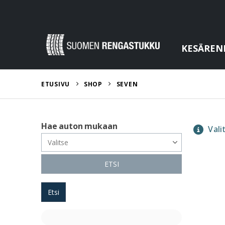
KESÄREN
ETUSIVU
SHOP
SEVEN
Hae auton mukaan
Valit
ETSI
Etsi