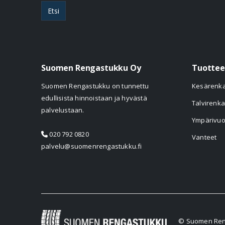
Etsi
Suomen Rengastukku Oy
Tuottee
Suomen Rengastukku on tunnettu
Kesärenk
edullisista hinnoistaan ja hyvästä
Talvirenka
palvelustaan.
Ympärivuo
020 792 0820
Vanteet
palvelu@suomenrengastukku.fi
© Suomen Reng