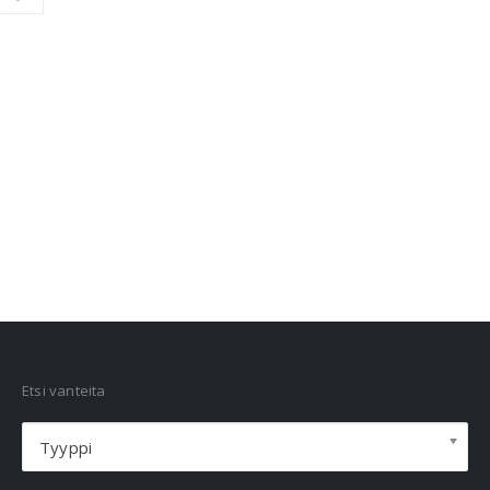
VANNEHAKU
Etsi vanteita
Tyyppi