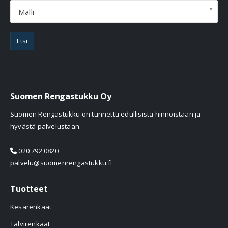
Malli
Etsi
Suomen Rengastukku Oy
Suomen Rengastukku on tunnettu edullisista hinnoistaan ja
hyvästä palvelustaan.
020 792 0820
palvelu@suomenrengastukku.fi
Tuotteet
Kesärenkaat
Talvirenkaat