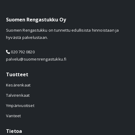
Suomen Rengastukku Oy
Suomen Rengastukku on tunnettu edullisista hinnoistaan ja
hyvästä palvelustaan.
020 792 0820
palvelu@suomenrengastukku.fi
Tuotteet
Kesärenkaat
Talvirenkaat
Ympärivuotiset
Vanteet
Tietoa