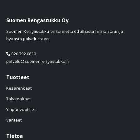
Suomen Rengastukku Oy
Suomen Rengastukku on tunnettu edullisista hinnoistaan ja
hyvästä palvelustaan.
020 792 0820
palvelu@suomenrengastukku.fi
Tuotteet
Kesärenkaat
Talvirenkaat
Ympärivuotiset
Vanteet
Tietoa