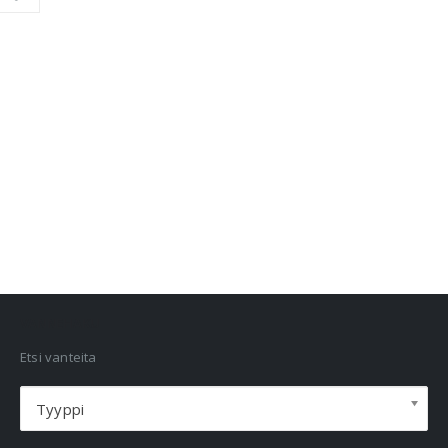
VANNEHAKU
Etsi vanteita
Tyyppi