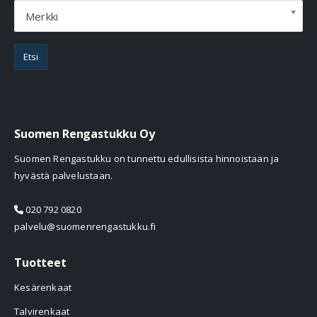
Merkki
Etsi
Suomen Rengastukku Oy
Suomen Rengastukku on tunnettu edullisista hinnoistaan ja
hyvästä palvelustaan.
020 792 0820
palvelu@suomenrengastukku.fi
Tuotteet
Kesärenkaat
Talvirenkaat