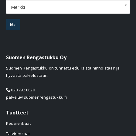
Merkki
Etsi
Suomen Rengastukku Oy
Suomen Rengastukku on tunnettu edullisista hinnoistaan ja
hyvästä palvelustaan.
020 792 0820
palvelu@suomenrengastukku.fi
Tuotteet
Kesärenkaat
Talvirenkaat