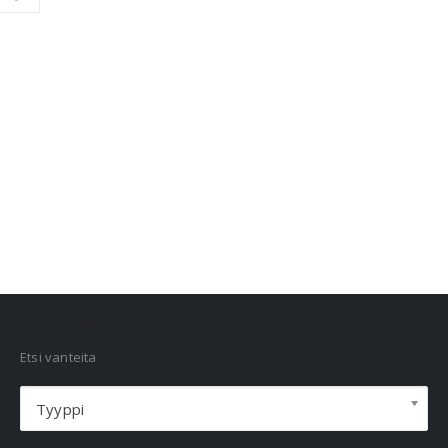
VANNEHAKU
Etsi vanteita
Tyyppi