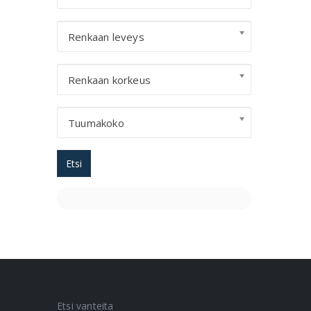
Renkaan leveys
Renkaan korkeus
Tuumakoko
Etsi
VANNEHAKU
Etsi vanteita