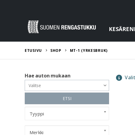
KESÄREN
ETUSIVU
SHOP
MT-1 (YRKESBRUK)
Hae auton mukaan
Valit
ETSI
Tyyppi
Merkki