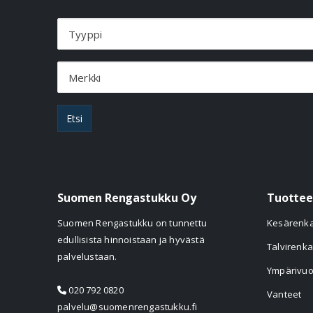
Tyyppi
Merkki
Etsi
Suomen Rengastukku Oy
Tuottee
Suomen Rengastukku on tunnettu
Kesärenk
edullisista hinnoistaan ja hyvästä
Talvirenka
palvelustaan.
Ympärivuo
020 792 0820
Vanteet
palvelu@suomenrengastukku.fi