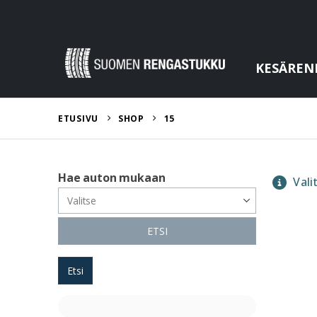
KESÄREN
ETUSIVU
SHOP
15
Hae auton mukaan
Valit
ETSI
Etsi