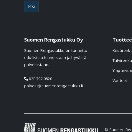
Etsi
Suomen Rengastukku Oy
Tuottee
Suomen Rengastukku on tunnettu
Kesärenk
edullisista hinnoistaan ja hyvästä
Talvirenka
palvelustaan.
Ympärivuo
020 792 0820
Vanteet
palvelu@suomenrengastukku.fi
© Suomen Reng