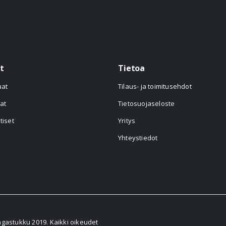
t
Tietoa
aat
Tilaus- ja toimitusehdot
at
Tietosuojaseloste
tiset
Yritys
Yhteystiedot
astukku 2019. Kaikki oikeudet