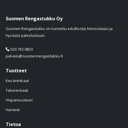
Suomen Rengastukku Oy
Suomen Rengastukku on tunnettu edullisista hinnoistaan ja
hyvästä palvelustaan.
020 792 0820
palvelu@suomenrengastukku.fi
Tuotteet
Kesärenkaat
Talvirenkaat
Ympärivuotiset
Vanteet
Tietoa