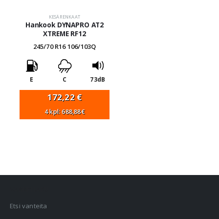
KESÄRENKAAT
Hankook DYNAPRO AT2
XTREME RF12
245/70 R16 106/103Q
E
C
73dB
172,22
€
4 kpl: 688,88€
VANNEHAKU
Etsi vanteita