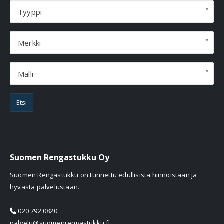
Tyyppi
Merkki
Malli
Etsi
Suomen Rengastukku Oy
Suomen Rengastukku on tunnettu edullisista hinnoistaan ja
hyvästä palvelustaan.
020 792 0820
palvelu@suomenrengastukku.fi