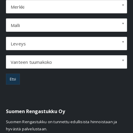
Merkki
Malli
Leveys
Vanteen tuumakoko
Etsi
Suomen Rengastukku Oy
Suomen Rengastukku on tunnettu edullisista hinnoistaan ja
hyvästä palvelustaan.