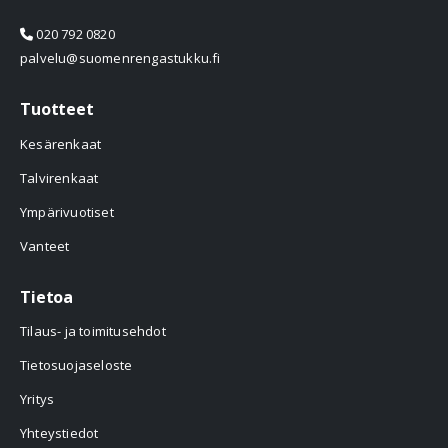
020 792 0820
palvelu@suomenrengastukku.fi
Tuotteet
Kesärenkaat
Talvirenkaat
Ympärivuotiset
Vanteet
Tietoa
Tilaus- ja toimitusehdot
Tietosuojaseloste
Yritys
Yhteystiedot