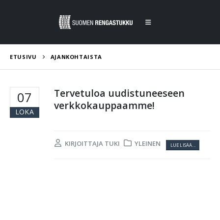
ETUSIVU
AJANKOHTAISTA
Tervetuloa uudistuneeseen
07
verkkokauppaamme!
LOKA
KIRJOITTAJA
TUKI
YLEINEN
LUE LISÄÄ...