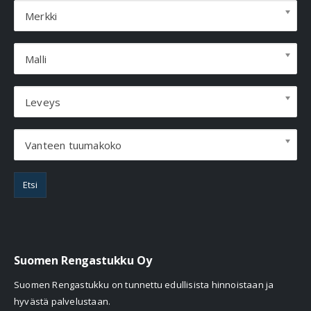
Merkki
Malli
Leveys
Vanteen tuumakoko
Etsi
Suomen Rengastukku Oy
Suomen Rengastukku on tunnettu edullisista hinnoistaan ja
hyvästä palvelustaan.