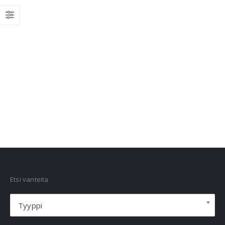
VANNEHAKU
Etsi vanteita
Tyyppi