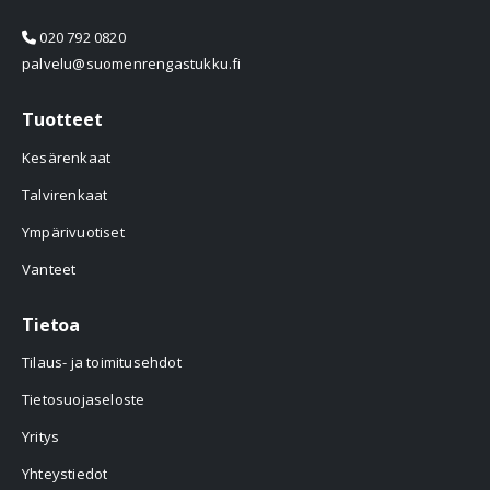
020 792 0820
palvelu@suomenrengastukku.fi
Tuotteet
Kesärenkaat
Talvirenkaat
Ympärivuotiset
Vanteet
Tietoa
Tilaus- ja toimitusehdot
Tietosuojaseloste
Yritys
Yhteystiedot