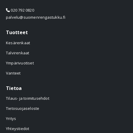
020 792 0820
palvelu@suomenrengastukku.fi
Tuotteet
Kesärenkaat
Talvirenkaat
Ympärivuotiset
Vanteet
Tietoa
Tilaus- ja toimitusehdot
Tietosuojaseloste
Yritys
Yhteystiedot