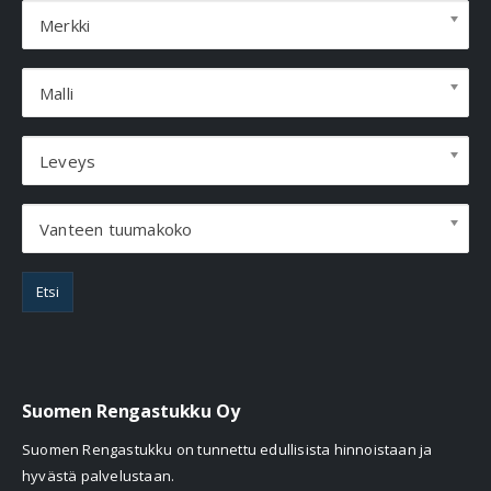
Merkki
Malli
Leveys
Vanteen tuumakoko
Etsi
Suomen Rengastukku Oy
Suomen Rengastukku on tunnettu edullisista hinnoistaan ja
hyvästä palvelustaan.