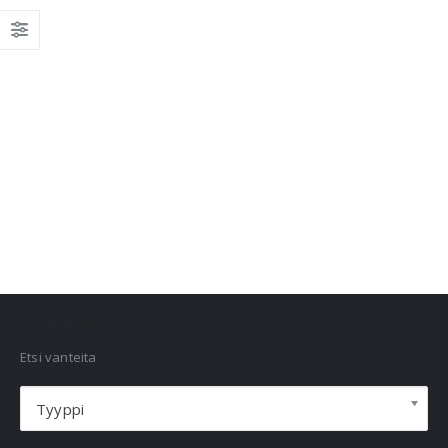
VANNEHAKU
Etsi vanteita
Tyyppi